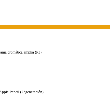
gama cromática amplia (P3)
pple Pencil (2.ªgeneración)