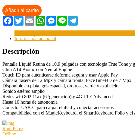
Añadir al carrito
Facebook
Twitter
Email
WhatsApp
Messenger
Line
Telegram
Descripción
Información adicional
Descripción
Pantalla Liquid Retina de 10,9 pulgadas con tecnología True Tone y 
Chip A14 Bionic con Neural Engine
Touch ID para autenticarse deforma segura y usar Apple Pay
Cámara trasera de 12 Mpx y cámara frontal FaceTimeHD de 7 Mpx
Disponible en plata, gris espacial, oro rosa, verde y azul cielo
Sonido estéreo amplio
Redes wifi 802.11ax (6.ªgeneración) y 4G LTE Advanced
Hasta 10 horas de autonomía
Conector USB-C para cargar el iPad y conectar accesorios
Compatibilidad con el MagicKeyboard, el SmartKeyboard Folio y el A
Raúl Pérez
Offline