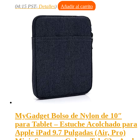
04:15 PST-
Detalles
)
Añadir al carrito
MyGadget Bolso de Nylon de 10″
para Tablet – Estuche Acolchado para
Apple iPad 9.7 Pulgadas (Air, Pro)