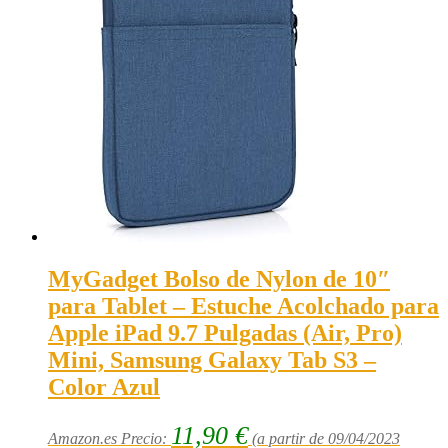
MyGadget Bolso de Nylon de 10″
para Tablet – Estuche Acolchado para
Apple iPad 9.7 Pulgadas (Air, Pro)
Mini, Samsung Galaxy Tab S3 –
Color Azul
11,90
€
Amazon.es Precio:
(a partir de 09/04/2023