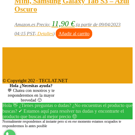
Mini, Samsung Galaxy Tab S3 – Azul
Oscuro
11,90
€
Amazon.es Precio:
(a partir de 09/04/2023
04:15 PST-
Detalles
)
Añadir al carrito
Aviso legal
Política de privacidad
Política de cookies
© Copyright 202 · TECLAT.NET
Hola ¿Necesitas ayuda?
💬 Chatea con nosotros y te
responderemos en la mayor
brevedad 🙂
Hola 👋 ¿Tienes preguntas o dudas? ¿No encuentras el producto que
buscas? ✔ Estamos aquí para resolver tus dudas y encontrarte el
producto que buscas al mejor precio 🤑
Normalmente respondemos al instante pero si en ese momento estamos ocupados te
responderemos lo antes posible