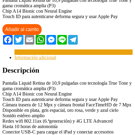
Pantalla Liquid Retina de 10,9 pulgadas con tecnología True Tone y
gama cromática amplia (P3)
Chip A14 Bionic con Neural Engine
Touch ID para autenticarse deforma segura y usar Apple Pay
Añadir al carrito
Facebook
Twitter
Email
WhatsApp
Messenger
Line
Telegram
Descripción
Información adicional
Descripción
Pantalla Liquid Retina de 10,9 pulgadas con tecnología True Tone y
gama cromática amplia (P3)
Chip A14 Bionic con Neural Engine
Touch ID para autenticarse deforma segura y usar Apple Pay
Cámara trasera de 12 Mpx y cámara frontal FaceTimeHD de 7 Mpx
Disponible en plata, gris espacial, oro rosa, verde y azul cielo
Sonido estéreo amplio
Redes wifi 802.11ax (6.ªgeneración) y 4G LTE Advanced
Hasta 10 horas de autonomía
Conector USB-C para cargar el iPad y conectar accesorios