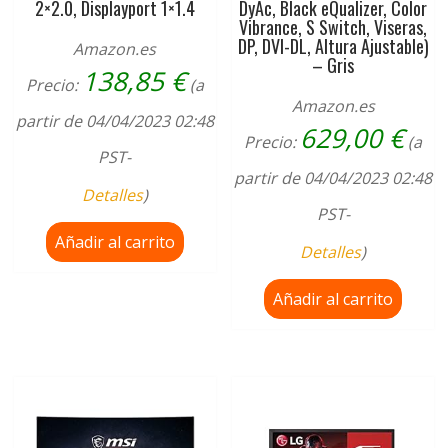
2×2.0, Displayport 1×1.4
DyAc, Black eQualizer, Color
Vibrance, S Switch, Viseras,
DP, DVI-DL, Altura Ajustable)
Amazon.es
– Gris
138,85
€
Precio:
(a
Amazon.es
partir de 04/04/2023 02:48
629,00
€
Precio:
(a
PST-
partir de 04/04/2023 02:48
Detalles
)
PST-
Añadir al carrito
Detalles
)
Añadir al carrito