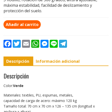
máxima estabilidad, facilidad de deslizamiento y
protección del suelo.
Añadir al carrito
F
T
E
W
M
L
T
a
w
m
h
e
i
e
c
i
a
a
s
n
l
e
t
i
t
s
e
e
b
t
l
s
e
g
Descripción
Información adicional
o
e
A
n
r
o
r
p
g
a
k
p
e
m
r
Descripción
Color:
Verde
Materiales: textiles, PU, espumas, metales,
capacidad de carga de acero: máximo 120 kg
Tamaño total: 70 cm x 70 cm x 126 – 135 cm (longitud x
anchura x altura)