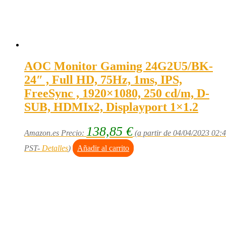
AOC Monitor Gaming 24G2U5/BK-
24″ , Full HD, 75Hz, 1ms, IPS,
FreeSync , 1920×1080, 250 cd/m, D-
SUB, HDMIx2, Displayport 1×1.2
138,85
€
Amazon.es Precio:
(a partir de 04/04/2023 02:
PST-
Detalles
)
Añadir al carrito