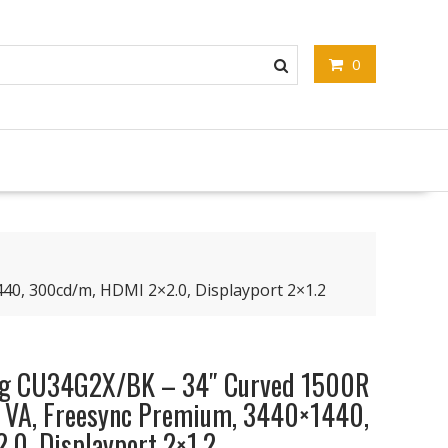
0
, 300cd/m, HDMI 2×2.0, Displayport 2×1.2
ng CU34G2X/BK – 34″ Curved 1500R
 VA, Freesync Premium, 3440×1440,
0, Displayport 2×1.2