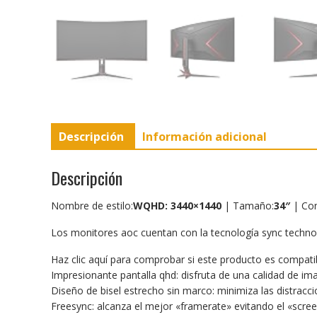
Descripción
Información adicional
Descripción
Nombre de estilo:
WQHD: 3440×1440
| Tamaño:
34″
| Con
Los monitores aoc cuentan con la tecnología sync technolog
Haz clic aquí para comprobar si este producto es compat
Impresionante pantalla qhd: disfruta de una calidad de i
Diseño de bisel estrecho sin marco: minimiza las distracc
Freesync: alcanza el mejor «framerate» evitando el «screen