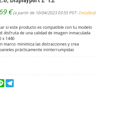
,69
€
(a partir de 10/04/2023 03:55 PST-
Detalles
)
bar si este producto es compatible con tu modelo
d: disfruta de una calidad de imagen inmaculada
0 x 1440
n marco: minimiza las distracciones y crea
 paneles prácticamente ininterrumpidas
L
T
i
e
n
l
e
e
g
r
a
m