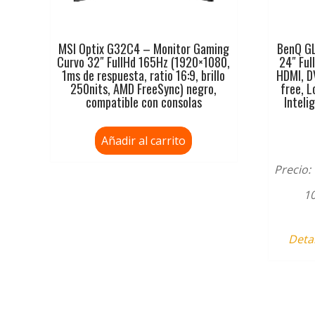
MSI Optix G32C4 – Monitor Gaming
BenQ G
Curvo 32″ FullHd 165Hz (1920×1080,
24″ Ful
1ms de respuesta, ratio 16:9, brillo
HDMI, DV
250nits, AMD FreeSync) negro,
free, L
compatible con consolas
Inteli
Añadir al carrito
Precio:
10
Deta