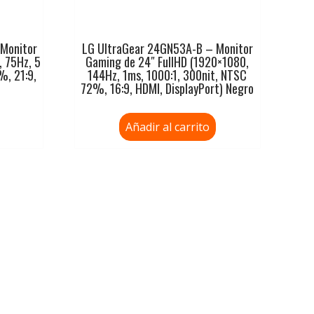
Monitor
LG UltraGear 24GN53A-B – Monitor
, 75Hz, 5
Gaming de 24″ FullHD (1920×1080,
%, 21:9,
144Hz, 1ms, 1000:1, 300nit, NTSC
72%, 16:9, HDMI, DisplayPort) Negro
Añadir al carrito