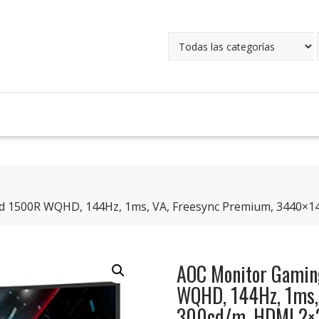
1500R WQHD, 144Hz, 1ms, VA, Freesync Premium, 3440×1440
AOC Monitor Gami
WQHD, 144Hz, 1ms,
300cd/m, HDMI 2×2.