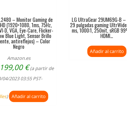
L2480 – Monitor Gaming de
LG UltraGear 29UM69G-B – 
lHD (1920×1080, 1ms, 75Hz,
29 pulgadas gaming UltrWide
I-D, VGA, Eye-Care, Flicker-
ms, 1000:1, 250nit, sRGB 99
ow Blue Light, Sensor Brillo
HDMI…
gente, antireflejos) – Color
Negro
Añadir al carrito
Amazon.es
199,00
€
(a partir de
/04/2023 03:55 PST-
lles
)
Añadir al carrito