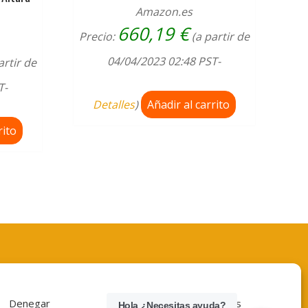
Amazon.es
660,19
€
Precio:
(a partir de
04/04/2023 02:48 PST-
artir de
T-
Detalles
)
Añadir al carrito
rito
Denegar
Ver preferencias
Hola ¿Necesitas ayuda?