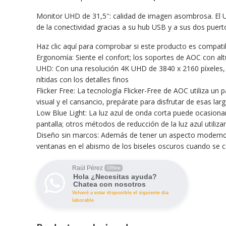
Monitor UHD de 31,5″: calidad de imagen asombrosa. El U
de la conectividad gracias a su hub USB y a sus dos puer
Haz clic aquí para comprobar si este producto es compat
Ergonomía: Siente el confort; los soportes de AOC con altu
UHD: Con una resolución 4K UHD de 3840 x 2160 píxeles, c
nítidas con los detalles finos
Flicker Free: La tecnología Flicker-Free de AOC utiliza un 
visual y el cansancio, prepárate para disfrutar de esas l
Low Blue Light: La luz azul de onda corta puede ocasionar l
pantalla; otros métodos de reducción de la luz azul utiliz
Diseño sin marcos: Además de tener un aspecto moderno y 
ventanas en el abismo de los biseles oscuros cuando se c
Raúl Pérez
Offline
Hola ¿Necesitas ayuda?
Chatea con nosotros
Volveré a estar disponible el siguiente dia
laborable