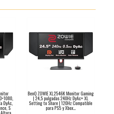
nitor
BenQ ZOWIE XL2546K Monitor Gaming
20×1080,
| 24,5 pulgadas 240Hz DyAc+ XL
ía DyAc,
Setting to Share | 120Hz Compatible
ance, S
para PS5 y Xbox…
 Altura