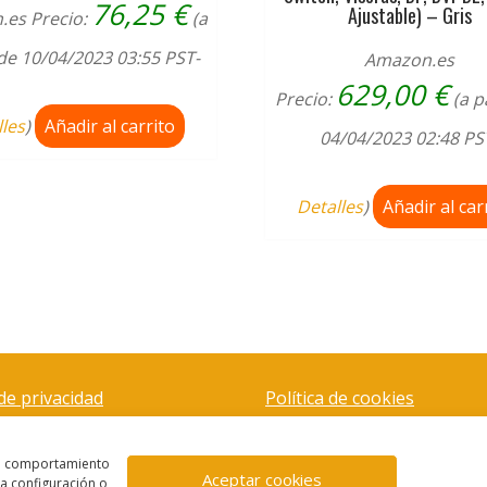
76,25
€
Ajustable) – Gris
.es Precio:
(a
 de 10/04/2023 03:55 PST-
Amazon.es
629,00
€
Precio:
(a p
lles
)
Añadir al carrito
04/04/2023 02:48 PS
Detalles
)
Añadir al car
 de privacidad
Política de cookies
el comportamiento
Aceptar cookies
la configuración o