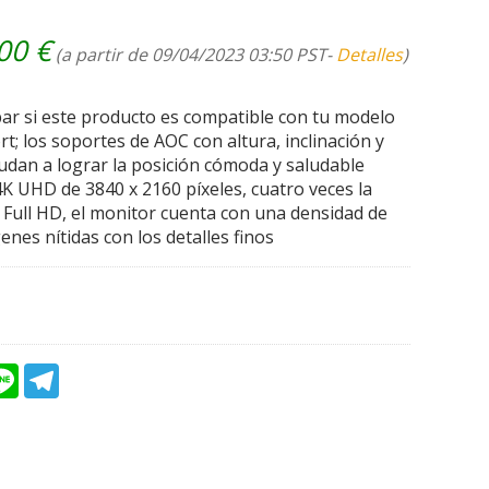
,00
€
(a partir de 09/04/2023 03:50 PST-
Detalles
)
bar si este producto es compatible con tu modelo
t; los soportes de AOC con altura, inclinación y
yudan a lograr la posición cómoda y saludable
K UHD de 3840 x 2160 píxeles, cuatro veces la
 Full HD, el monitor cuenta con una densidad de
nes nítidas con los detalles finos
L
T
i
e
n
l
e
e
g
r
a