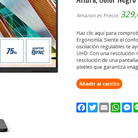
329
Amazon.es Precio:
Haz clic aquí para compro
Ergonomía: Siente el confor
oscilación regulables te a
UHD: Con una resolución 4
resolución de una pantalla
píxeles que garantiza imáge
Añadir al carrito
F
T
E
W
M
a
w
m
h
e
c
i
a
a
s
e
t
i
t
s
b
t
l
s
e
o
e
A
n
o
r
p
g