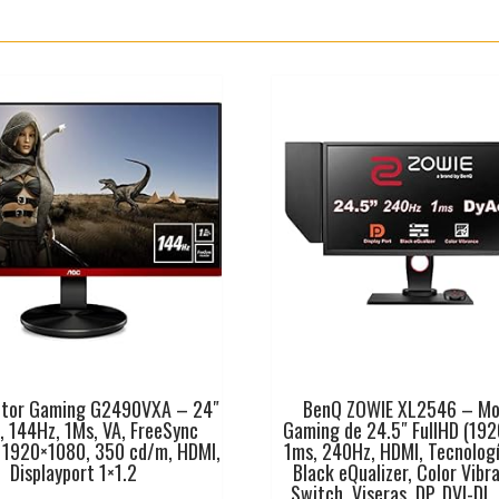
tor Gaming G2490VXA – 24″
BenQ ZOWIE XL2546 – Mo
D, 144Hz, 1Ms, VA, FreeSync
Gaming de 24.5″ FullHD (19
 1920×1080, 350 cd/m, HDMI,
1ms, 240Hz, HDMI, Tecnolog
Displayport 1×1.2
Black eQualizer, Color Vibr
Switch, Viseras, DP, DVI-DL,