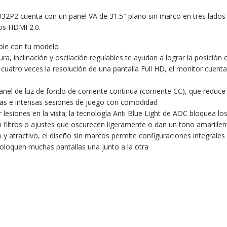
32P2 cuenta con un panel VA de 31.5″ plano sin marco en tres lados 
tos HDMI 2.0.
ible con tu modelo
ra, inclinación y oscilación regulables te ayudan a lograr la posició
uatro veces la resolución de una pantalla Full HD, el monitor cuent
panel de luz de fondo de corriente continua (corriente CC), que reduce 
argas e intensas sesiones de juego con comodidad
esiones en la vista; la tecnología Anti Blue Light de AOC bloquea los r
an filtros o ajustes que oscurecen ligeramente o dan un tono amarille
atractivo, el diseño sin marcos permite configuraciones integrales d
oloquen muchas pantallas una junto a la otra