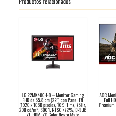
Productos relacionados
LG 22MK400H-B – Monitor Gaming
AOC Moni
FHD de 55.8 cm (22″) con Panel TN
Full H
(1920 x 1080 píxeles, 16:9, 1 ms, 75Hz,
Premium,
200 cd/m², 600:1, NTSC >72%, D-SUB
x1, HDMI x1) Color Negro Mate