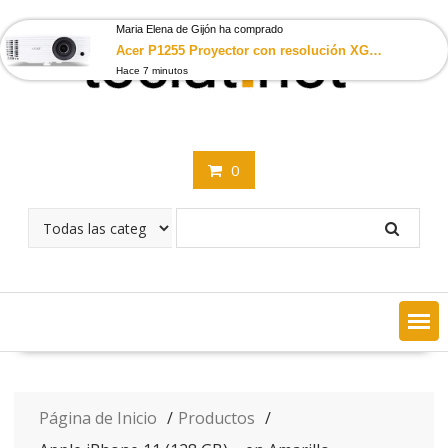
Saltar
contenido
Maria Elena de Gijón ha comprado
Acer P1255 Proyector con resolución XGA, Contraste 20.000:1, Brillo 4.000 ANSI, Formato 4:3, conexión VGA/MHL, HDMI…
Hace 7 minutos
0
Página de Inicio
Productos