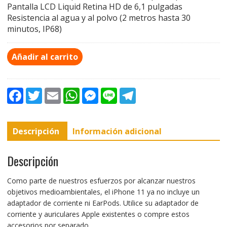
Pantalla LCD Liquid Retina HD de 6,1 pulgadas
Resistencia al agua y al polvo (2 metros hasta 30
minutos, IP68)
Añadir al carrito
F
T
E
W
M
L
T
a
w
m
h
e
i
e
c
i
a
a
s
n
l
e
t
i
t
s
e
e
b
t
l
s
e
g
Descripción
Información adicional
o
e
A
n
r
o
r
p
g
a
k
p
e
m
r
Descripción
Como parte de nuestros esfuerzos por alcanzar nuestros
objetivos medioambientales, el iPhone 11 ya no incluye un
adaptador de corriente ni EarPods. Utilice su adaptador de
corriente y auriculares Apple existentes o compre estos
accesorios por separado