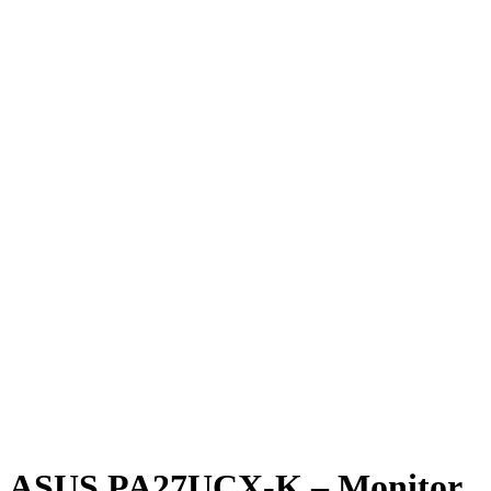
ASUS PA27UCX-K – Monitor