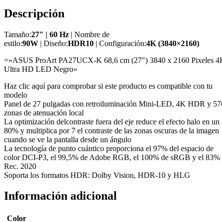
Descripción
Tamaño:
27″ | 60 Hz
| Nombre de
estilo:
90W
| Diseño:
HDR10
| Configuración:
4K (3840×2160)
=»ASUS ProArt PA27UCX-K 68,6 cm (27″) 3840 x 2160 Pixeles 4
Ultra HD LED Negro»
Haz clic aquí para comprobar si este producto es compatible con tu
modelo
Panel de 27 pulgadas con retroiluminación Mini-LED, 4K HDR y 57
zonas de atenuación local
La optimización delcontraste fuera del eje reduce el efecto halo en un
80% y multiplica por 7 el contraste de las zonas oscuras de la imagen
cuando se ve la pantalla desde un ángulo
La tecnología de punto cuántico proporciona el 97% del espacio de
color DCI-P3, el 99,5% de Adobe RGB, el 100% de sRGB y el 83%
Rec. 2020
Soporta los formatos HDR: Dolby Vision, HDR-10 y HLG
Información adicional
Color