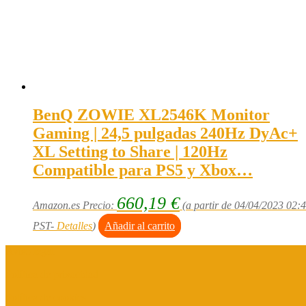
BenQ ZOWIE XL2546K Monitor
Gaming | 24,5 pulgadas 240Hz DyAc+
XL Setting to Share | 120Hz
Compatible para PS5 y Xbox…
660,19
€
Amazon.es Precio:
(a partir de 04/04/2023 02:
PST-
Detalles
)
Añadir al carrito
Aviso legal
Política de privacidad
Política de cookies