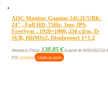
AOC Monitor Gaming 24G2U5/BK-
24″ , Full HD, 75Hz, 1ms, IPS,
FreeSync , 1920×1080, 250 cd/m, D-
SUB, HDMIx2, Displayport 1×1.2
138,85
€
Amazon.es Precio:
(a partir de 04/04/2023 02:
PST-
Detalles
)
Añadir al carrito