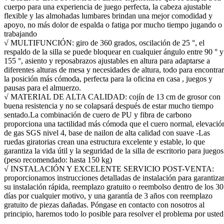
cuerpo para una experiencia de juego perfecta, la cabeza ajustable
flexible y las almohadas lumbares brindan una mejor comodidad y
apoyo, no más dolor de espalda o fatiga por mucho tiempo jugando o
trabajando
√ MULTIFUNCIÓN: giro de 360 grados, oscilación de 25 °, el
respaldo de la silla se puede bloquear en cualquier ángulo entre 90 ° y
155 °, asiento y reposabrazos ajustables en altura para adaptarse a
diferentes alturas de mesa y necesidades de altura, todo para encontrar
la posición más cómoda, perfecta para la oficina en casa , juegos y
pausas para el almuerzo.
√ MATERIAL DE ALTA CALIDAD: cojín de 13 cm de grosor con
buena resistencia y no se colapsará después de estar mucho tiempo
sentado.La combinación de cuero de PU y fibra de carbono
proporciona una tactilidad más cómoda que el cuero normal, elevació
de gas SGS nivel 4, base de nailon de alta calidad con suave -Las
ruedas giratorias crean una estructura excelente y estable, lo que
garantiza la vida útil y la seguridad de la silla de escritorio para juegos
(peso recomendado: hasta 150 kg)
√ INSTALACIÓN Y EXCELENTE SERVICIO POST-VENTA:
proporcionamos instrucciones detalladas de instalación para garantiza
su instalación rápida, reemplazo gratuito o reembolso dentro de los 30
días por cualquier motivo, y una garantía de 3 años con reemplazo
gratuito de piezas dañadas. Póngase en contacto con nosotros al
principio, haremos todo lo posible para resolver el problema por usted