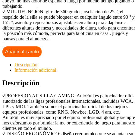
apoyo, no más dolor de espalda o fatiga por mucho tiempo jugando o
trabajando
√ MULTIFUNCIÓN: giro de 360 grados, oscilación de 25 °, el
respaldo de la silla se puede bloquear en cualquier ángulo entre 90 ° y
155 °, asiento y reposabrazos ajustables en altura para adaptarse a
diferentes alturas de mesa y necesidades de altura, todo para encontrar
la posición más cómoda, perfecta para la oficina en casa , juegos y
pausas para el almuerzo.
Añadir al carrito
Descripción
Información adicional
Descripción
√PROFESIONAL SILLA GAMING: AutoFull es patrocinador oficia
autorizado de las ligas profesionales internacionales, incluidas WCA,
LPL y MDI. También somos el patrocinador oficial de los mejores
equipos profesionales, como RNG, Newbee, LGD, 4 am, etc.
AutoFull es muy apreciado por el equipo profesional global y siempre
nos esforzamos por brindar la mejor experiencia de juego para nuestr
clientes en todo el mundo.
√ DISEÑO ERGONÓMICO: diseño ergonómico que se adapta a su