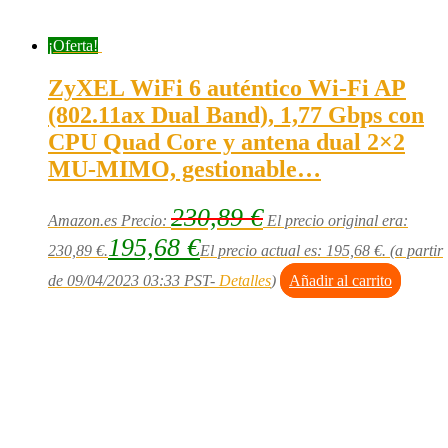
¡Oferta!
ZyXEL WiFi 6 auténtico Wi-Fi AP
(802.11ax Dual Band), 1,77 Gbps con
CPU Quad Core y antena dual 2×2
MU-MIMO, gestionable…
230,89
€
Amazon.es Precio:
El precio original era:
195,68
€
230,89 €.
El precio actual es: 195,68 €.
(a partir
de 09/04/2023 03:33 PST-
Detalles
)
Añadir al carrito