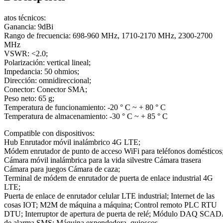
atos técnicos:
Ganancia: 9dBi
Rango de frecuencia: 698-960 MHz, 1710-2170 MHz, 2300-2700
MHz
VSWR: <2.0;
Polarización: vertical lineal;
Impedancia: 50 ohmios;
Dirección: omnidireccional;
Conector: Conector SMA;
Peso neto: 65 g;
Temperatura de funcionamiento: -20 ° С ~ + 80 ° С
Temperatura de almacenamiento: -30 ° C ~ + 85 ° C
Compatible con dispositivos:
Hub Enrutador móvil inalámbrico 4G LTE;
Módem enrutador de punto de acceso WiFi para teléfonos domésticos
Cámara móvil inalámbrica para la vida silvestre Cámara trasera
Cámara para juegos Cámara de caza;
Terminal de módem de enrutador de puerta de enlace industrial 4G
LTE;
Puerta de enlace de enrutador celular LTE industrial; Internet de las
cosas IOT; M2M de máquina a máquina; Control remoto PLC RTU
DTU; Interruptor de apertura de puerta de relé; Módulo DAQ SCA
de alarma SMS; Máquina expendedora, quioscos.