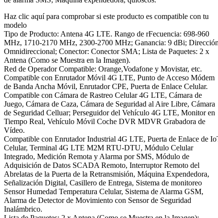
Haz clic aquí para comprobar si este producto es compatible con tu
modelo
Tipo de Producto: Antena 4G LTE. Rango de rFecuencia: 698-960
MHz, 1710-2170 MHz, 2300-2700 MHz; Ganancia: 9 dBi; Dirección
Omnidireccional; Conector: Conector SMA; Lista de Paquetes: 2 x
Antena (Como se Muestra en la Imagen).
Red de Operador Compatible: Orange,Vodafone y Movistar, etc.
Compatible con Enrutador Móvil 4G LTE, Punto de Acceso Módem
de Banda Ancha Móvil, Enrutador CPE, Puerta de Enlace Celular.
Compatible con Cámara de Rastreo Celular 4G LTE, Cámara de
Juego, Cámara de Caza, Cámara de Seguridad al Aire Libre, Cámara
de Seguridad Celluar; Perseguidor del Vehículo 4G LTE, Monitor en
Tiempo Real, Vehículo Móvil Coche DVR MDVR Grabadora de
Vídeo.
Compatible con Enrutador Industrial 4G LTE, Puerta de Enlace de I
Celular, Terminal 4G LTE M2M RTU-DTU, Módulo Celular
Integrado, Medición Remota y Alarma por SMS, Módulo de
Adquisición de Datos SCADA Remoto, Interruptor Remoto del
Abrelatas de la Puerta de la Retransmisión, Máquina Expendedora,
Señalización Digital, Casillero de Entrega, Sistema de monitoreo
Sensor Humedad Temperatura Celular, Sistema de Alarma GSM,
Alarma de Detector de Movimiento con Sensor de Seguridad
Inalámbrico.
Lista de Paquetes: 2 x Antena (Como se Muestra en la Imagen);