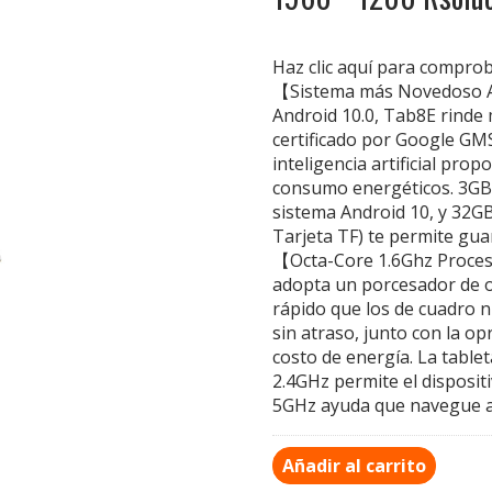
Haz clic aquí para compro
【Sistema más Novedoso 
Android 10.0, Tab8E rinde 
certificado por Google GMS
inteligencia artificial pro
consumo energéticos. 3GB 
sistema Android 10, y 32G
Tarjeta TF) te permite gu
【Octa-Core 1.6Ghz Proces
adopta un porcesador de o
rápido que los de cuadro n
sin atraso, junto con la opr
costo de energía. La table
2.4GHz permite el disposit
5GHz ayuda que navegue a 
Añadir al carrito