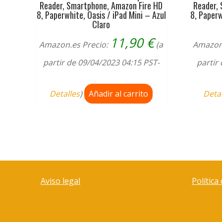
Reader, Smartphone, Amazon Fire HD
Reader,
8, Paperwhite, Oasis / iPad Mini – Azul
8, Paperw
Claro
11,90
€
Amazon.es Precio:
(a
Amazon
partir de 09/04/2023 04:15 PST-
partir
Detalles
)
Añadir al carrito
Deta
Aviso legal
Política