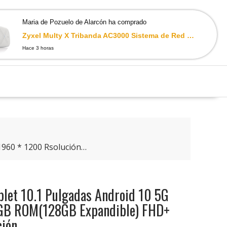
Maria de Pozuelo de Alarcón ha comprado
0
Zyxel Multy X Tribanda AC3000 Sistema de Red Wi-Fi para Todo el hogar. Compatible con Amazon Alexa. Router y satélite…
Hace 3 horas
960 * 1200 Rsolución…
blet 10.1 Pulgadas Android 10 5G
GB ROM(128GB Expandible) FHD+
ción…