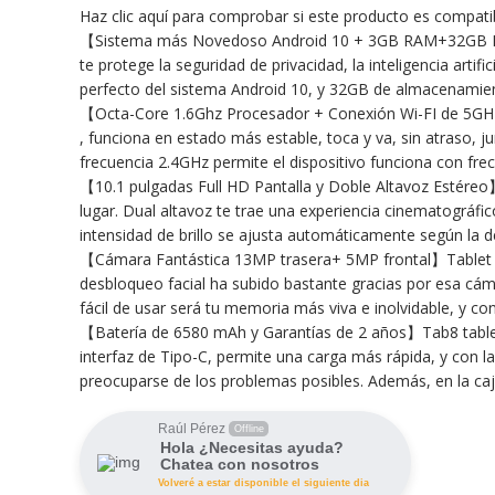
Haz clic aquí para comprobar si este producto es compat
【Sistema más Novedoso Android 10 + 3GB RAM+32GB ROM】
te protege la seguridad de privacidad, la inteligencia ar
perfecto del sistema Android 10, y 32GB de almacenamie
【Octa-Core 1.6Ghz Procesador + Conexión Wi-FI de 5GHz
, funciona en estado más estable, toca y va, sin atraso, ju
frecuencia 2.4GHz permite el dispositivo funciona con fr
【10.1 pulgadas Full HD Pantalla y Doble Altavoz Estéreo】
lugar. Dual altavoz te trae una experiencia cinematográf
intensidad de brillo se ajusta automáticamente según la d
【Cámara Fantástica 13MP trasera+ 5MP frontal】Tablet Tab
desbloqueo facial ha subido bastante gracias por esa cám
fácil de usar será tu memoria más viva e inolvidable, y co
【Batería de 6580 mAh y Garantías de 2 años】Tab8 tablet
interfaz de Tipo-C, permite una carga más rápida, y con l
preocuparse de los problemas posibles. Además, en la caj
Raúl Pérez
Offline
Hola ¿Necesitas ayuda?
Chatea con nosotros
Volveré a estar disponible el siguiente dia