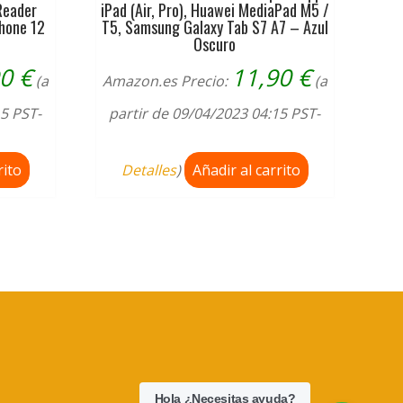
Reader
iPad (Air, Pro), Huawei MediaPad M5 /
Phone 12
T5, Samsung Galaxy Tab S7 A7 – Azul
Oscuro
90
€
11,90
€
(a
Amazon.es Precio:
(a
15 PST-
partir de 09/04/2023 04:15 PST-
rito
Detalles
)
Añadir al carrito
Hola ¿Necesitas ayuda?