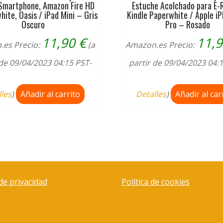
 Smartphone, Amazon Fire HD
Estuche Acolchado para E-
hite, Oasis / iPad Mini – Gris
Kindle Paperwhite / Apple i
Oscuro
Pro – Rosado
11,90
€
11,
.es Precio:
(a
Amazon.es Precio:
 de 09/04/2023 04:15 PST-
partir de 09/04/2023 04:
lles
)
Añadir al carrito
Detalles
)
Añadir al car
 de privacidad
Política de cookies