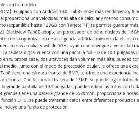
ible con tu modelo
Equipado con Android 10.0, Tab8E rinde más rendimiento, funcion
tificial proporciona una velocidad más alta de calcular y menos consu
nto (expandible hasta 128GB con Tarjeta TF) te permite guardar má
】Blackview Tab8E adopta un porcesador de ocho núcleos de 1.6Ghz,
nto con la oprimización de inteligencia artificial, minimiza la el cost
ecuencia más amplia, y wifi de 5GHz ayuda que navegue a velocidad má
La tableta digital cuenta con una pantalla full HD de 10.1 pulgadas 
ico en tu propia casa, dos altavoces dan volumen más alta, puedes c
el medio, junto con el modo de protección ocular, le ofrece una expe
8 tiene una cámara frontal de 5MP, te ofrece una experiencia inco
ara frontal. Con la cámara trasera de 13MP, se puede lograr fotos de
n la grande pantalla de 10.1 pulgadas, puedes editar las fotos con toda
 grande tiene una batería grande de 6580mAh, proporciona 8 horas d
a función OTG, se puede transmitir datos entre diferentes productos e
a incluye una funda de protección