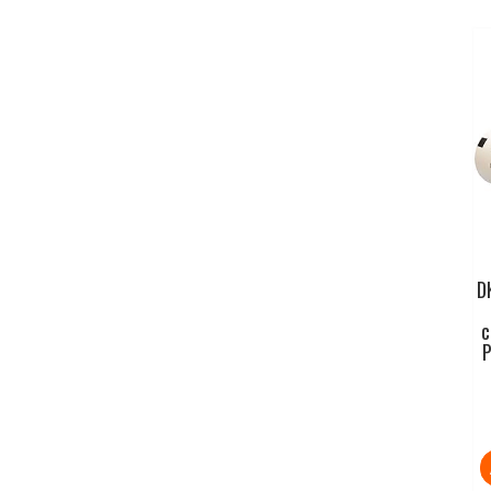
D
c
P