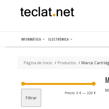
Saltar
contenido
INFORMÁTICA
ELECTRÓNICA
Página de Inicio
Productos
Marca: Cartri
M
M
Precio
Precio
Precio:
0 €
—
220 €
Filtrar
mínimo
máximo