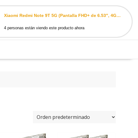
Xiaomi Redmi Note 9T 5G (Pantalla FHD+ de 6.53″, 4GB+64 GB, Cámara triple 48 MP, Media Tek Dimensity 800U, Dual Speakers, 5000mAh, 18W Carga rápida), Negro [Versión ES/PT]
0
4 personas están viendo este producto ahora