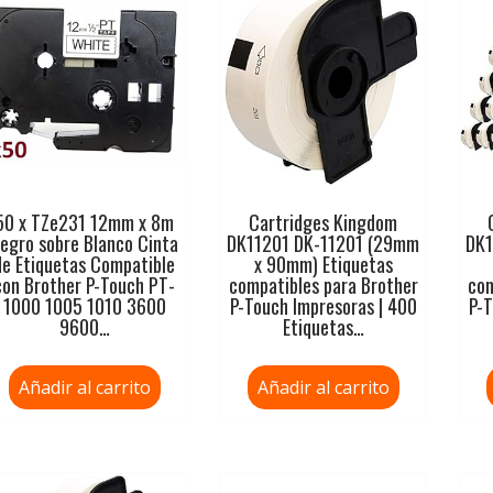
50 x TZe231 12mm x 8m
Cartridges Kingdom
egro sobre Blanco Cinta
DK11201 DK-11201 (29mm
DK1
de Etiquetas Compatible
x 90mm) Etiquetas
con Brother P-Touch PT-
compatibles para Brother
com
1000 1005 1010 3600
P-Touch Impresoras | 400
P-T
9600…
Etiquetas…
Añadir al carrito
Añadir al carrito