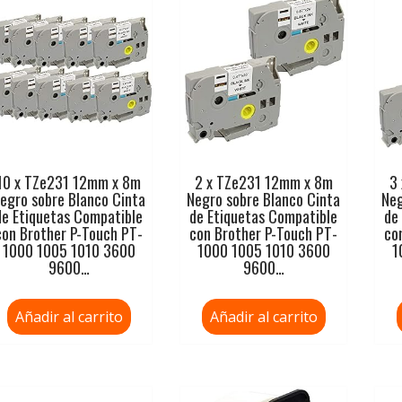
10 x TZe231 12mm x 8m
2 x TZe231 12mm x 8m
3
egro sobre Blanco Cinta
Negro sobre Blanco Cinta
Neg
de Etiquetas Compatible
de Etiquetas Compatible
de
con Brother P-Touch PT-
con Brother P-Touch PT-
co
1000 1005 1010 3600
1000 1005 1010 3600
1
9600…
9600…
Añadir al carrito
Añadir al carrito