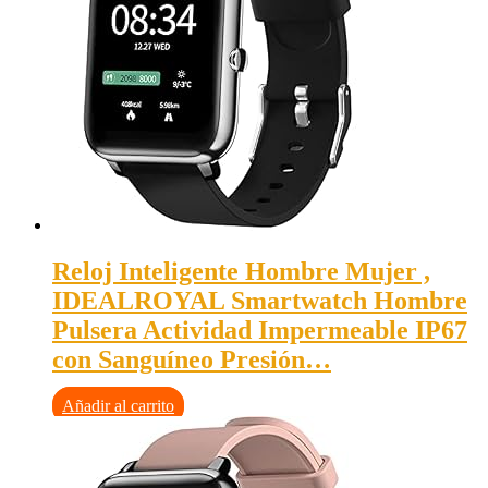
Reloj Inteligente Hombre Mujer ,
IDEALROYAL Smartwatch Hombre
Pulsera Actividad Impermeable IP67
con Sanguíneo Presión…
Añadir al carrito