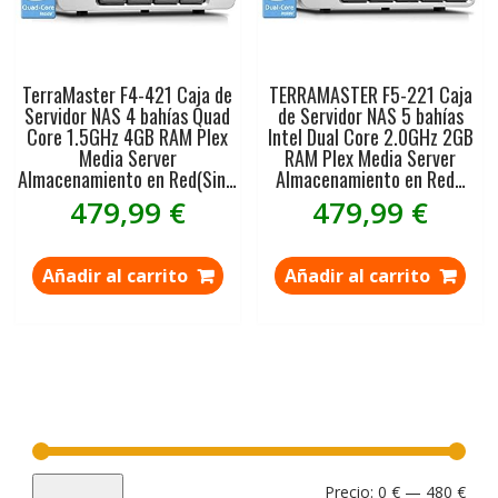
TerraMaster F4-421 Caja de
TERRAMASTER F5-221 Caja
Servidor NAS 4 bahías Quad
de Servidor NAS 5 bahías
Core 1.5GHz 4GB RAM Plex
Intel Dual Core 2.0GHz 2GB
Media Server
RAM Plex Media Server
Almacenamiento en Red(Sin…
Almacenamiento en Red…
479,99
€
479,99
€
Añadir al carrito
Añadir al carrito
Prec
Prec
Precio:
0 €
—
480 €