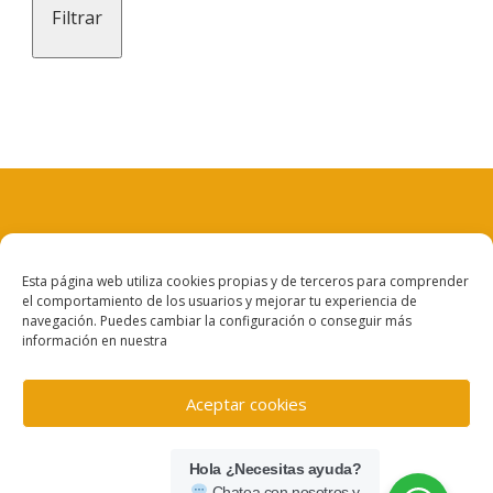
Filtrar
mín
máx
Aviso legal
Esta página web utiliza cookies propias y de terceros para comprender
el comportamiento de los usuarios y mejorar tu experiencia de
Política de privacidad
navegación. Puedes cambiar la configuración o conseguir más
información en nuestra
Política de cookies
Aceptar cookies
Denegar
Hola ¿Necesitas ayuda?
Chatea con nosotros y