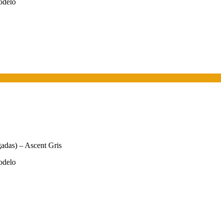
odelo
das) – Ascent Gris
odelo