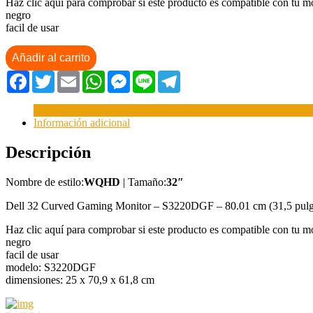
Haz clic aquí para comprobar si este producto es compatible con tu m
negro
facil de usar
Añadir al carrito
Facebook
Twitter
Email
WhatsApp
Messenger
Line
Telegram
Descripción
Información adicional
Descripción
Nombre de estilo:
WQHD
| Tamaño:
32″
Dell 32 Curved Gaming Monitor – S3220DGF – 80.01 cm (31,5 pulga
Haz clic aquí para comprobar si este producto es compatible con tu m
negro
facil de usar
modelo: S3220DGF
dimensiones: 25 x 70,9 x 61,8 cm