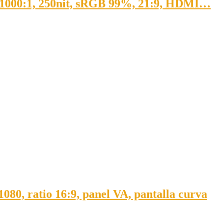
 1000:1, 250nit, sRGB 99%, 21:9, HDMI…
, ratio 16:9, panel VA, pantalla curva