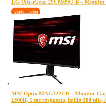
LG UltraGear 29UM69G-B – Monitor 2
Añadir al carrito
MSI Optix MAG322CR – Monitor Gaming
1500R, 1 ms respuesta, brillo 300 nits,