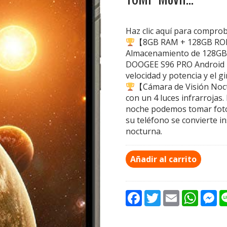
Haz clic aquí para compro
【8GB RAM + 128GB ROM
Almacenamiento de 128GB 
DOOGEE S96 PRO Android 10
velocidad y potencia y el g
【Cámara de Visión Noc
con un 4 luces infrarrojas.
noche podemos tomar fotos
su teléfono se convierte 
nocturna.
Añadir al carrito
F
T
E
W
M
a
w
m
h
e
c
i
a
a
s
e
t
i
t
s
b
t
l
s
e