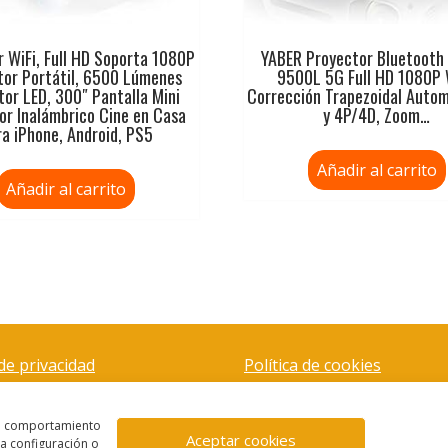
r WiFi, Full HD Soporta 1080P
YABER Proyector Bluetooth
tor Portátil, 6500 Lúmenes
9500L 5G Full HD 1080P 
tor LED, 300″ Pantalla Mini
Corrección Trapezoidal Auto
or Inalámbrico Cine en Casa
y 4P/4D, Zoom…
ra iPhone, Android, PS5
Añadir al carrito
Añadir al carrito
 de privacidad
Política de cookies
el comportamiento
Aceptar cookies
la configuración o