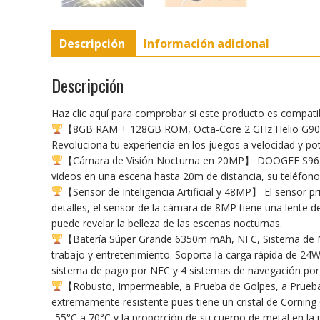
Descripción
Información adicional
Descripción
Haz clic aquí para comprobar si este producto es compat
【8GB RAM + 128GB ROM, Octa-Core 2 GHz Helio G90】
Revoluciona tu experiencia en los juegos a velocidad y pot
【Cámara de Visión Nocturna en 20MP】 DOOGEE S96 PRO 
videos en una escena hasta 20m de distancia, su teléfono
【Sensor de Inteligencia Artificial y 48MP】 El sensor p
detalles, el sensor de la cámara de 8MP tiene una lente 
puede revelar la belleza de las escenas nocturnas.
【Batería Súper Grande 6350m mAh, NFC, Sistema de Na
trabajo y entretenimiento. Soporta la carga rápida de 2
sistema de pago por NFC y 4 sistemas de navegación por s
【Robusto, Impermeable, a Prueba de Golpes, a Prueba
extremamente resistente pues tiene un cristal de Corning 
-55°C a 70°C y la proporción de su cuerpo de metal en la 