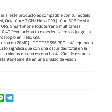
bar si este producto es compatible con tu modelo
, Octa-Core 2 GHz Helio G90】 Con 8GB RAM y
UFS, Smartphone todoterreno multitareas
 4G Revoluciona tu experiencia en los juegos a
iroscopio en Helio G90.
turna en 20MP】 DOOGEE S96 PRO está equipado
 Esto significa que con una oscuridad total en la
 o videos en una escena hasta 20m de distancia,
instantáneamente en una unidad de visión
L
T
i
e
n
l
e
e
g