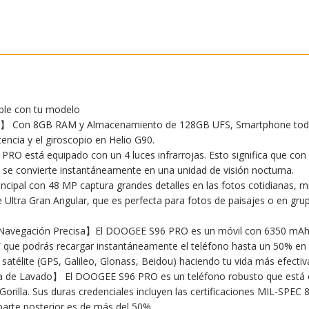
ible con tu modelo
 Con 8GB RAM y Almacenamiento de 128GB UFS, Smartphone todo
encia y el giroscopio en Helio G90.
está equipado con un 4 luces infrarrojas. Esto significa que con 
 se convierte instantáneamente en una unidad de visión nocturna.
rincipal con 48 MP captura grandes detalles en las fotos cotidianas,
de Ultra Gran Angular, que es perfecta para fotos de paisajes o en g
vegación Precisa】El DOOGEE S96 PRO es un móvil con 6350 mAh de 
4W que podrás recargar instantáneamente el teléfono hasta un 50% e
atélite (GPS, Galileo, Glonass, Beidou) haciendo tu vida más efectiv
 de Lavado】 El DOOGEE S96 PRO es un teléfono robusto que está eq
Gorilla. Sus duras credenciales incluyen las certificaciones MIL-SPE
parte posterior es de más del 50%.