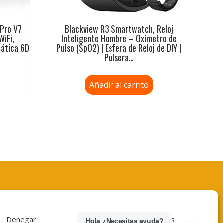
 Pro V7
Blackview R3 Smartwatch, Reloj
WiFi,
Inteligente Hombre – Oxímetro de
mática 6D
Pulso (SpO2) | Esfera de Reloj de DIY |
Pulsera…
Añadir al carrito
Denegar
Ver preferencias
Hola ¿Necesitas ayuda?