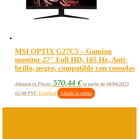
MSI OPTIX G27C5 – Gaming
monitor 27″ Full HD, 165 Hz, Anti-
brillo, negro, compatible con consolas
570,44
€
Amazon.es Precio:
(a partir de 04/04/2023
02:48 PST-
Detalles
)
Añadir al carrito
Aviso legal
Política de privacidad
Política de cookies