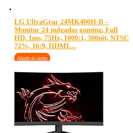
LG UltraGear 24MK400H-B –
Monitor 24 pulgadas gaming, Full
HD, 1ms, 75Hz, 1000:1, 300nit, NTSC
72%, 16:9, HDMI…
Añadir al carrito