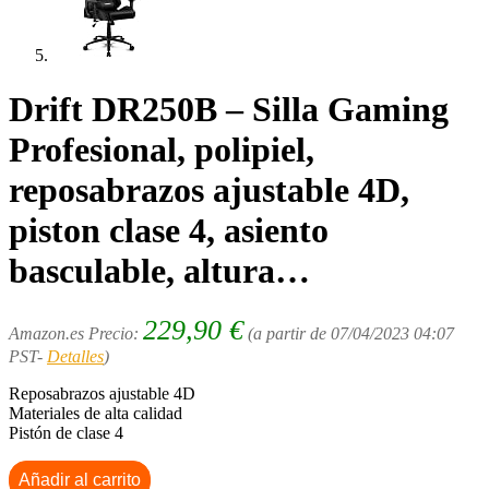
Drift DR250B – Silla Gaming
Profesional, polipiel,
reposabrazos ajustable 4D,
piston clase 4, asiento
basculable, altura…
229,90
€
Amazon.es Precio:
(a partir de 07/04/2023 04:07
PST-
Detalles
)
Reposabrazos ajustable 4D
Materiales de alta calidad
Pistón de clase 4
Añadir al carrito