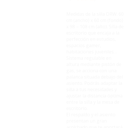
Medidas de la silla DRW: 60
cm (ancho) x 60 cm (fondo)
x 98 – 108 cm (alto). Silla de
escritorio que encaja a la
perfección en estudios,
espacios gamer,
habitaciones juveniles…
Sistema regulable en
altura mediante pistón de
gas, se acciona con una
palanca situada debajo del
asiento. Podrás adaptar la
silla a tus necesidades y
ajustar la distancia óptima
entre la silla y la mesa de
escritorio.
El respaldo y el asiento
presentan un gran
acolchado que te aportará