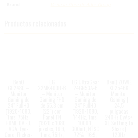
Brand
Visita la Store de Adec Group
Productos relacionados
BenQ
LG
LG UltraGear
BenQ ZOWIE
GL2480 –
22MK400H-B
24GN53A-B
XL2546K
Monitor
– Monitor
– Monitor
Monitor
Gaming de
Gaming FHD
Gaming de
Gaming |
24″ FullHD
de 55.8 cm
24″ FullHD
24,5
(1920×1080,
(22″) con
(1920×1080,
pulgadas
1ms, 75Hz,
Panel TN
144Hz, 1ms,
240Hz DyAc+
HDMI, DVI-D,
(1920 x 1080
1000:1,
XL Setting to
VGA, Eye-
píxeles, 16:9,
300nit, NTSC
Share |
Care, Flicker-
1 ms, 75Hz,
72%, 16:9,
120Hz