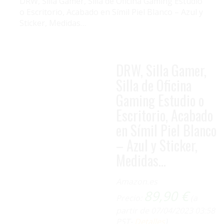
DRW, Silla Gamer, Silla de Oficina Gaming Estudio
o Escritorio, Acabado en Símil Piel Blanco – Azul y
Sticker, Medidas…
DRW, Silla Gamer,
Silla de Oficina
Gaming Estudio o
Escritorio, Acabado
en Símil Piel Blanco
– Azul y Sticker,
Medidas…
ENVÍO GRATIS
Amazon.es
89,90
€
Precio:
(a
partir de 07/04/2023 03:58
PST-
Detalles
)