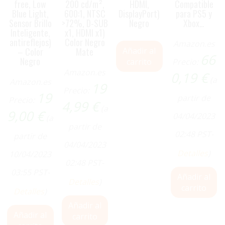
free, Low
200 cd/m²,
HDMI,
Compatible
Blue Light,
600:1, NTSC
DisplayPort)
para PS5 y
Sensor Brillo
>72%, D-SUB
Negro
Xbox…
Inteligente,
x1, HDMI x1)
antireflejos)
Color Negro
Amazon.es
– Color
Mate
Añadir al
66
Negro
carrito
Precio:
Amazon.es
0,19
€
(a
Amazon.es
19
Precio:
19
partir de
Precio:
4,99
€
(a
9,00
€
04/04/2023
(a
partir de
02:48 PST-
partir de
04/04/2023
Detalles
)
10/04/2023
02:48 PST-
03:55 PST-
Añadir al
Detalles
)
carrito
Detalles
)
Añadir al
Añadir al
carrito