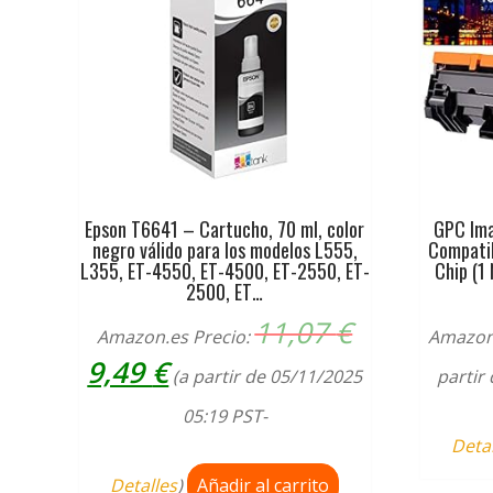
Epson T6641 – Cartucho, 70 ml, color
GPC Ima
negro válido para los modelos L555,
Compati
L355, ET-4550, ET-4500, ET-2550, ET-
Chip (1
2500, ET…
El
11,07
€
Amazon.es Precio:
Amazon
precio
El
9,49
€
original
(a partir de 05/11/2025
partir
precio
era:
actual
05:19 PST-
11,07 €.
es:
Deta
9,49 €.
Detalles
)
Añadir al carrito