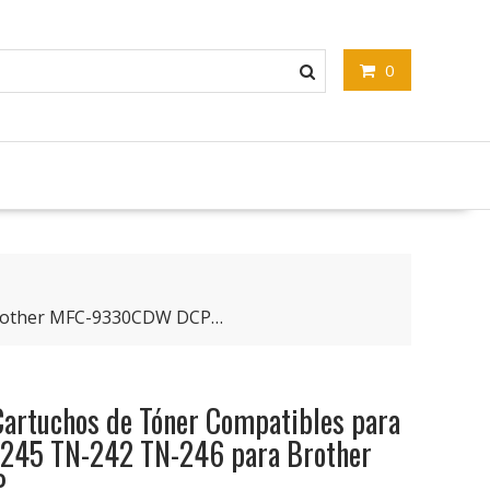
Corsair iCUE H150i RGB PRO XT Refrigerador Líquido para CPU, Radiador de 360 mm, Tres Ventiladores Corsair ML PWM de 120…
0
12 personas están viendo este producto ahora
Brother MFC-9330CDW DCP…
artuchos de Tóner Compatibles para
-245 TN-242 TN-246 para Brother
P…