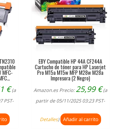
 TN2310
EBY Compatible HP 44A CF244A
mpatible
Cartucho de tóner para HP Laserjet
W MFC-
Pro M15a M15w MFP M28w M28a
MFC…
Impresora (2 Negro)
61
€
25,99
€
(a
Amazon.es Precio:
(a
07 PST-
partir de 05/11/2025 03:23 PST-
rito
Detalles
)
Añadir al carrito