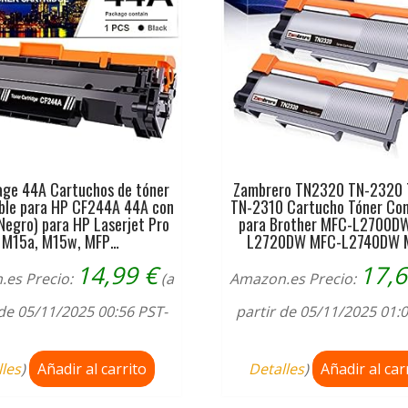
ge 44A Cartuchos de tóner
Zambrero TN2320 TN-2320
ble para HP CF244A 44A con
TN-2310 Cartucho Tóner Co
 Negro) para HP Laserjet Pro
para Brother MFC-L2700D
M15a, M15w, MFP…
L2720DW MFC-L2740DW 
14,99
€
17,
.es Precio:
(a
Amazon.es Precio:
 de 05/11/2025 00:56 PST-
partir de 05/11/2025 01:
lles
)
Añadir al carrito
Detalles
)
Añadir al car