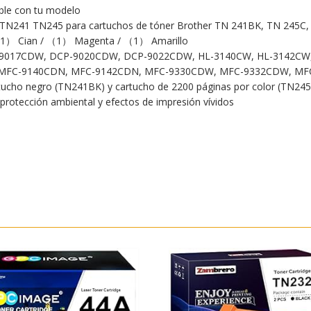
ible con tu modelo
n TN241 TN245 para cartuchos de tóner Brother TN 241BK, TN 245C,
/ （1） Cian / （1） Magenta / （1） Amarillo
DCP-9017CDW, DCP-9020CDW, DCP-9022CDW, HL-3140CW, HL-3142C
 MFC-9140CDN, MFC-9142CDN, MFC-9330CDW, MFC-9332CDW, MF
artucho negro (TN241BK) y cartucho de 2200 páginas por color (TN
 protección ambiental y efectos de impresión vívidos