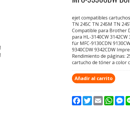
ejet compatibles cartuch
TN 245C TN 245M TN 245Y 
Compatible para Brothe
para HL-3140CW 3142CW
für MFC-9130CDN 9130C
9340CDW 9342CDW Impre
Rendimiento de páginas: 2
cartucho de tóner a color 
Añadir al carrito
F
T
E
W
M
a
w
m
h
e
c
i
a
a
s
e
t
i
t
s
b
t
l
s
e
o
e
A
n
o
r
p
g