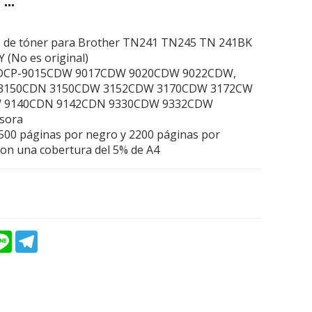
os de tóner para Brother TN241 TN245 TN 241BK
(No es original)
r DCP-9015CDW 9017CDW 9020CDW 9022CDW,
 3150CDN 3150CDW 3152CDW 3170CDW 3172CW
W 9140CDN 9142CDN 9330CDW 9332CDW
sora
500 páginas por negro y 2200 páginas por
con una cobertura del 5% de A4
L
T
i
e
n
l
e
e
g
r
a