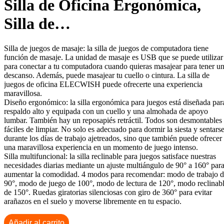
Silla de Oficina Ergonómica,
Silla de…
Silla de juegos de masaje: la silla de juegos de computadora tiene
función de masaje. La unidad de masaje es USB que se puede utilizar
para conectar a tu computadora cuando quieras masajear para tener u
descanso. Además, puede masajear tu cuello o cintura. La silla de
juegos de oficina ELECWISH puede ofrecerte una experiencia
maravillosa.
Diseño ergonómico: la silla ergonómica para juegos está diseñada par
respaldo alto y equipada con un cuello y una almohada de apoyo
lumbar. También hay un reposapiés retráctil. Todos son desmontables
fáciles de limpiar. No solo es adecuado para dormir la siesta y sentars
durante los días de trabajo ajetreados, sino que también puede ofrecer
una maravillosa experiencia en un momento de juego intenso.
Silla multifuncional: la silla reclinable para juegos satisface nuestras
necesidades diarias mediante un ajuste multiángulo de 90° a 160° par
aumentar la comodidad. 4 modos para recomendar: modo de trabajo 
90°, modo de juego de 100°, modo de lectura de 120°, modo reclinab
de 150°. Ruedas giratorias silenciosas con giro de 360° para evitar
arañazos en el suelo y moverse libremente en tu espacio.
Añadir al carrito