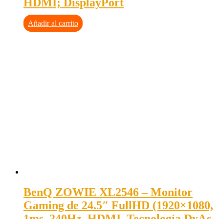
HDMI; DisplayPort
Añadir al carrito
BenQ ZOWIE XL2546 – Monitor
Gaming de 24.5″ FullHD (1920×1080,
1ms, 240Hz, HDMI, Tecnología DyAc,