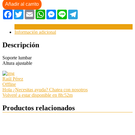
Añadir al carrito
Facebook
Twitter
Email
WhatsApp
Messenger
Line
Telegram
Descripción
Información adicional
Descripción
Soporte lumbar
Altura ajustable
Raúl Pérez
Offline
Hola ¿Necesitas ayuda? Chatea con nosotros
Volveré a estar disponible en 8h:52m
Productos relacionados