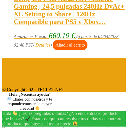
Gaming | 24,5 pulgadas 240Hz DyAc+
XL Setting to Share | 120Hz
Compatible para PS5 y Xbox…
660,19
€
Amazon.es Precio:
(a partir de 04/04/2023
02:48 PST-
Detalles
)
Añadir al carrito
Aviso legal
Política de privacidad
Política de cookies
© Copyright 202 · TECLAT.NET
Hola ¿Necesitas ayuda?
Chatea con nosotros y te
responderemos en la mayor
brevedad
Hola
¿Tienes preguntas o dudas? ¿No encuentras el producto
que buscas?
Estamos aquí para resolver tus dudas y encontrarte
el producto que buscas al mejor precio