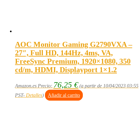
AOC Monitor Gaming G2790VXA –
27″, Full HD, 144Hz, 4ms, VA,
FreeSync Premium, 1920×1080, 350
cd/m, HDMI, Displayport 1×1.2
76,25
€
Amazon.es Precio:
(a partir de 10/04/2023 03:55
PST-
Detalles
)
Añadir al carrito