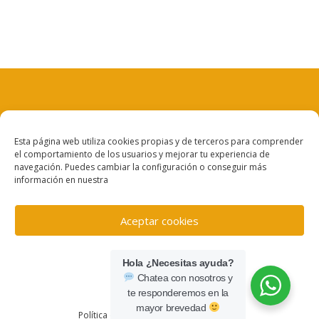
Aviso legal
Esta página web utiliza cookies propias y de terceros para comprender
el comportamiento de los usuarios y mejorar tu experiencia de
Política de privacidad
navegación. Puedes cambiar la configuración o conseguir más
información en nuestra
Política de cookies
Aceptar cookies
Denegar
Hola ¿Necesitas ayuda?
Chatea con nosotros y
Ver preferencias
te responderemos en la
© Copyright 202 · TECLAT.NET
mayor brevedad
Política de cookies
Política de privacidad