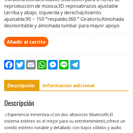
reproducción de música;3D reposabrazos ajustable
(arriba y abajo, izquierda y derecha);Asiento
ajustable;90 ~ 150 °respaldo;360 ° Giratorio;Almohada
desmontable y almohada lumbar para mayor apoyo.
Añadir al carrito
F
T
E
W
M
L
T
a
w
m
h
e
i
e
c
i
a
a
s
n
l
e
t
i
t
s
e
e
b
t
l
s
e
g
Descripción
Información adicional
o
e
A
n
r
o
r
p
g
a
k
p
e
m
r
Descripción
♫Experiencia Inmersiva♫Con dos altavoces Bluetooth,El
sistema estéreo es el mejor para su entretenimiento,ofrece un
sonido estéreo notable y detallado con bajos sólidos y audio