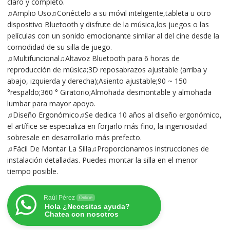
claro y completo.
♫Amplio Uso♫Conéctelo a su móvil inteligente,tableta u otro
dispositivo Bluetooth y disfrute de la música,los juegos o las
películas con un sonido emocionante similar al del cine desde la
comodidad de su silla de juego.
♫Multifuncional♫Altavoz Bluetooth para 6 horas de
reproducción de música;3D reposabrazos ajustable (arriba y
abajo, izquierda y derecha);Asiento ajustable;90 ~ 150
°respaldo;360 ° Giratorio;Almohada desmontable y almohada
lumbar para mayor apoyo.
♫Diseño Ergonómico♫Se dedica 10 años al diseño ergonómico,
el artífice se especializa en forjarlo más fino, la ingeniosidad
sobresale en desarrollarlo más prefecto.
♫Fácil De Montar La Silla♫Proporcionamos instrucciones de
instalación detalladas. Puedes montar la silla en el menor
tiempo posible.
Raúl Pérez
Online
Hola ¿Necesitas ayuda?
Chatea con nosotros