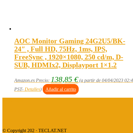
AOC Monitor Gaming 24G2U5/BK-
24″ , Full HD, 75Hz, 1ms, IPS,
FreeSync , 1920×1080, 250 cd/m, D-
SUB, HDMIx2, Displayport 1×1.2
138,85
€
Amazon.es Precio:
(a partir de 04/04/2023 02:
PST-
Detalles
)
Añadir al carrito
Aviso legal
Política de privacidad
Política de cookies
© Copyright 202 · TECLAT.NET