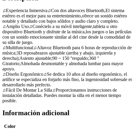
♫Experiencia Inmersiva♫Con dos altavoces Bluetooth,El sistema
estéreo es el mejor para su entretenimiento,ofrece un sonido estéreo
notable y detallado con bajos sólidos y audio claro y completo.
♫Amplio Uso♫Conéctelo a su móvil inteligente,tableta u otro
dispositivo Bluetooth y disfrute de la música,los juegos o las películas
con un sonido emocionante similar al del cine desde la comodidad de
su silla de juego.
♫Multifuncional♫Altavoz Bluetooth para 6 horas de reproducción de
música;3D reposabrazos ajustable (arriba y abajo, izquierda y
derecha);Asiento ajustable;90 ~ 150 °respaldo;360 °
Giratorio;Almohada desmontable y almohada lumbar para mayor
apoyo.
♫Diseño Ergonómico♫Se dedica 10 años al diseño ergonómico, el
artífice se especializa en forjarlo más fino, la ingeniosidad sobresale e
desarrollarlo más prefecto.
♫Fácil De Montar La Silla♫Proporcionamos instrucciones de
instalación detalladas. Puedes montar la silla en el menor tiempo
posible.
Información adicional
Color