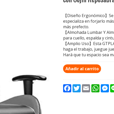
【Diseño Ergonómico】Se ded
especializa en forjarlo más
más prefecto.
【Almohada Lumbar Y Almo
para cuello, espalda y cin
【Amplio Uso】Esta GTPLAYE
haga el trabajo, juegue ju
Hará que tu espacio sea m
Añadir al carrito
F
T
E
W
M
a
w
m
h
e
c
i
a
a
s
e
t
i
t
s
b
t
l
s
e
o
e
A
n
o
r
p
g