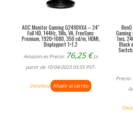
AOC Monitor Gaming G2490VXA – 24″
BenQ
Full HD, 144Hz, 1Ms, VA, FreeSync
Gaming 
Premium, 1920×1080, 350 cd/m, HDMI,
1ms, 24
Displayport 1×1.2
Black e
Switch,
76,25
€
Amazon.es Precio:
(a
partir de 10/04/2023 03:55 PST-
Precio:
Detalles
)
Añadir al carrito
04
Deta