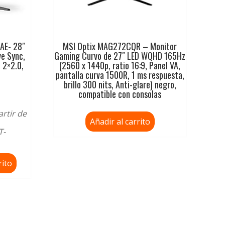
AE- 28″
MSI Optix MAG272CQR – Monitor
ve Sync,
Gaming Curvo de 27″ LED WQHD 165Hz
 2×2.0,
(2560 x 1440p, ratio 16:9, Panel VA,
pantalla curva 1500R, 1 ms respuesta,
brillo 300 nits, Anti-glare) negro,
compatible con consolas
artir de
Añadir al carrito
T-
rito