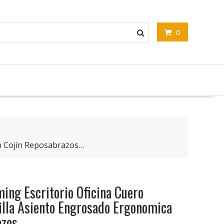
0
on Cojín Reposabrazos…
ing Escritorio Oficina Cuero
lla Asiento Engrosado Ergonomica
azos…