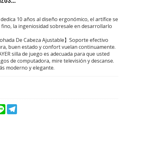
ica 10 años al diseño ergonómico, el artífice se
 fino, la ingeniosidad sobresale en desarrollarlo
hada De Cabeza Ajustable】Soporte efectivo
tura, buen estado y confort vuelan continuamente.
R silla de juego es adecuada para que usted
egos de computadora, mire televisión y descanse.
ás moderno y elegante.
L
T
i
e
n
l
e
e
g
r
a