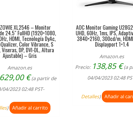
 ZOWIE XL2546 – Monitor
AOC Monitor Gaming U28G2
de 24.5″ FullHD (1920×1080,
UHD, 60Hz, 1ms, IPS, Adapti
0Hz, HDMI, Tecnología DyAc,
3840×2160, 300cd/m, HDMI
Qualizer, Color Vibrance, S
Displayport 1×1.4
 Viseras, DP, DVI-DL, Altura
Ajustable) – Gris
Amazon.es
138,85
€
Precio:
(a p
Amazon.es
629,00
€
04/04/2023 02:48 PS
(a partir de
/04/2023 02:48 PST-
Detalles
)
Añadir al car
lles
)
Añadir al carrito