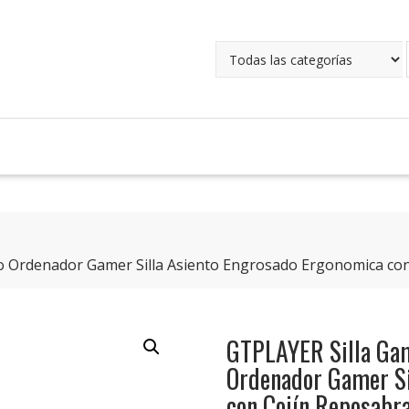
ero Ordenador Gamer Silla Asiento Engrosado Ergonomica c
GTPLAYER Silla Gam
Ordenador Gamer Si
con Cojín Reposabr