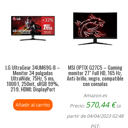
LG UltraGear 34UM69G-B –
MSI OPTIX G27C5 – Gaming
Monitor 34 pulgadas
monitor 27″ Full HD, 165 Hz,
UltraWide, 75Hz, 5 ms,
Anti-brillo, negro, compatible
1000:1, 250nit, sRGB 99%,
con consolas
21:9, HDMI; DisplayPort
Amazon.es
570,44
€
Añadir al carrito
Precio:
(a
partir de 04/04/2023 02:48
PST-