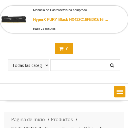
Saltar
contenido
Manuela de Castelldefels ha comprado
HyperX FURY Black HX432C16FB3K2/16 Memoria RAM 16GB Kit*(2x8GB) 3200MHz DDR4 CL16 DIMM1Rx8
Hace 23 minutos
0
Página de Inicio
Productos