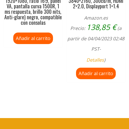
1920×1080, ratio 16:9, panel
3840×2160, 300cd/m, HDMI
VA, pantalla curva 1500R, 1
2×2.0, Displayport 1×1.4
ms respuesta, brillo 300 nits,
Anti-glare) negro, compatible
Amazon.es
con consolas
138,85
€
Precio:
(a
Añadir al carrito
partir de 04/04/2023 02:48
PST-
Detalles
)
Añadir al carrito