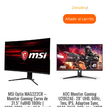
Detalles
)
Añadir al carrito
MSI Optix MAG322CR –
AOC Monitor Gaming
Monitor Gaming Curvo de
U28G2AE- 28″ UHD, 60Hz,
31.5″ FullHD 180Hz (
1ms, IPS, Adaptive Sync,