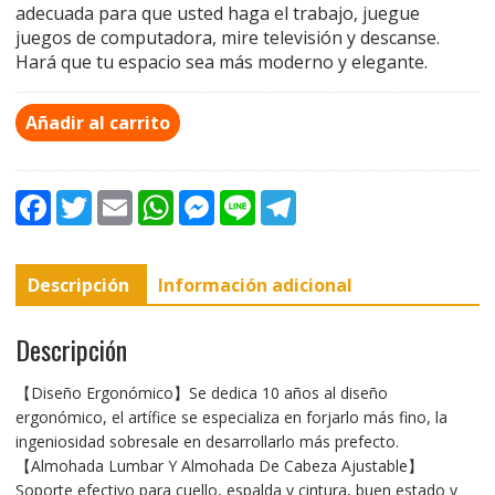
adecuada para que usted haga el trabajo, juegue
juegos de computadora, mire televisión y descanse.
Hará que tu espacio sea más moderno y elegante.
Añadir al carrito
F
T
E
W
M
L
T
a
w
m
h
e
i
e
c
i
a
a
s
n
l
e
t
i
t
s
e
e
b
t
l
s
e
g
Descripción
Información adicional
o
e
A
n
r
o
r
p
g
a
k
p
e
m
r
Descripción
【Diseño Ergonómico】Se dedica 10 años al diseño
ergonómico, el artífice se especializa en forjarlo más fino, la
ingeniosidad sobresale en desarrollarlo más prefecto.
【Almohada Lumbar Y Almohada De Cabeza Ajustable】
Soporte efectivo para cuello, espalda y cintura, buen estado y