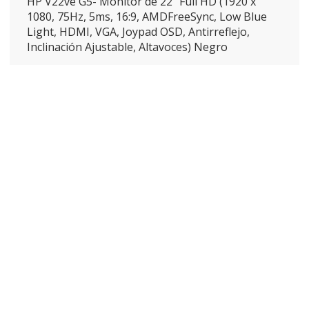
HP V22ve G5- Monitor de 22″ Full HD (1920 x
1080, 75Hz, 5ms, 16:9, AMDFreeSync, Low Blue
Light, HDMI, VGA, Joypad OSD, Antirreflejo,
Inclinación Ajustable, Altavoces) Negro
ENVÍO GRATIS