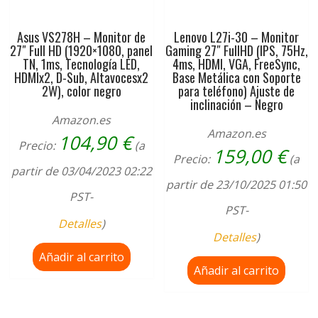
Asus VS278H – Monitor de
Lenovo L27i-30 – Monitor
27″ Full HD (1920×1080, panel
Gaming 27″ FullHD (IPS, 75Hz,
TN, 1ms, Tecnología LED,
4ms, HDMI, VGA, FreeSync,
HDMIx2, D-Sub, Altavocesx2
Base Metálica con Soporte
2W), color negro
para teléfono) Ajuste de
inclinación – Negro
Amazon.es
Amazon.es
104,90
€
Precio:
(a
159,00
€
Precio:
(a
partir de 03/04/2023 02:22
partir de 23/10/2025 01:50
PST-
PST-
Detalles
)
Detalles
)
Añadir al carrito
Añadir al carrito