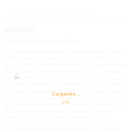
Descripción
Información adicional
Descripción
Tamaño:
24″
| Nombre de estilo:
Plano
Hp X24ih, Monitor Gaming de 23.8″ FHD (1920 x 1080 a 144 Hz
), HDMI, DisplayPort, salida combo auriculares, AMD Sync,
negro (2W925AA), Una experiencia de juego cargada de acción y
con una calidad realista gracias al monitor de 23,8″ diseñado
para ofrecer el color más uniforme. Ahora, gracias a un panel
IPS, puedes disfrutar de una excelente imagen y un ángulo de
visión más amplio, además de adentrarte en un mundo lleno de
Cargando...
victorias. Asimismo, gracias a un tiempo de respuesta de 1 ms,
una frecuencia de actualización de 144 Hz y a la tecnología AMD
Sync Premium, siempre estarás un paso por delante de tu
contrincante con unas condiciones sin interrupciones.
Haz clic aquí para comprobar si este producto es compatible