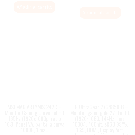
Añadir al carrito
Añadir al carrito
MSI MAG ARTYMIS 242C –
LG UltraGear 27GN850-B –
Monitor Gaming Curvo FullHD
Monitor gaming de 27″ FullHD
165Hz (1920x1080p, ratio
(1920×1080, 144Hz, 1ms,
16:9, Panel VA, pantalla curva
1000:1, 400nit, sRGB 99%,
1000R, 1 ms…
16:9, HDMI, DisplayPort,