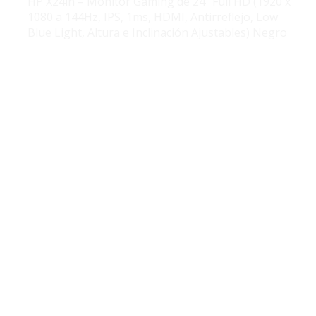
HP X24ih – Monitor Gaming de 24″ Full HD (1920 x
1080 a 144Hz, IPS, 1ms, HDMI, Antirreflejo, Low
Blue Light, Altura e Inclinación Ajustables) Negro
ENVÍO GRATIS