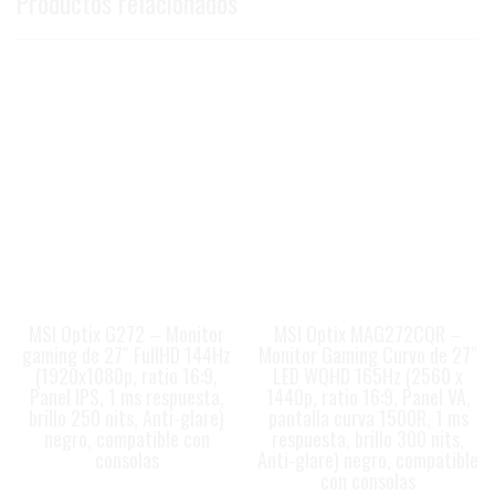
Productos relacionados
MSI Optix G272 – Monitor
MSI Optix MAG272CQR –
gaming de 27″ FullHD 144Hz
Monitor Gaming Curvo de 27″
(1920x1080p, ratio 16:9,
LED WQHD 165Hz (2560 x
Panel IPS, 1 ms respuesta,
1440p, ratio 16:9, Panel VA,
brillo 250 nits, Anti-glare)
pantalla curva 1500R, 1 ms
negro, compatible con
respuesta, brillo 300 nits,
consolas
Anti-glare) negro, compatible
con consolas