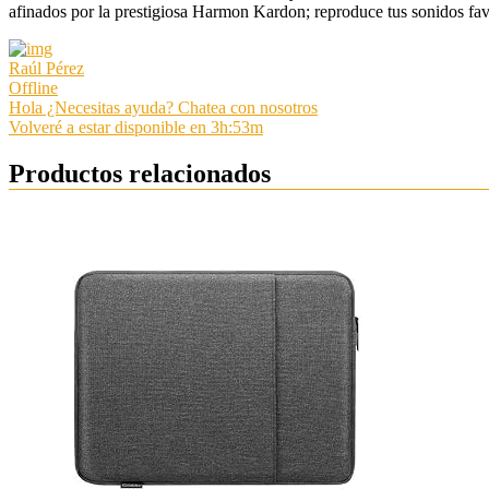
afinados por la prestigiosa Harmon Kardon; reproduce tus sonidos fav
Raúl Pérez
Offline
Hola ¿Necesitas ayuda? Chatea con nosotros
Volveré a estar disponible en 3h:53m
Productos relacionados