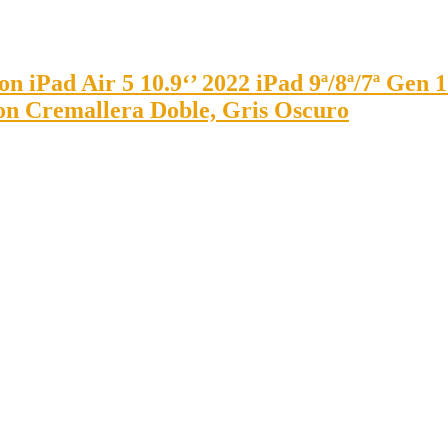
Pad Air 5 10.9‘’ 2022 iPad 9ª/8ª/7ª Gen 10.
 con Cremallera Doble, Gris Oscuro