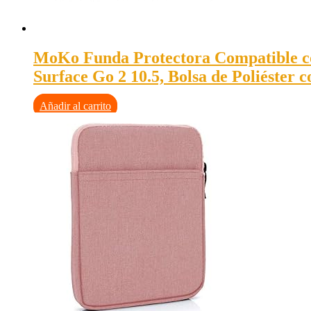
MoKo Funda Protectora Compatible con i
Surface Go 2 10.5, Bolsa de Poliéster
Añadir al carrito