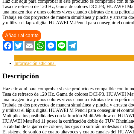
Haz clic aquí para comprobar si este producto es compatible con tu m
Tasa de refresco de 120 Hz, Gama de colores DCI-P3, HUAWEI MatePa
una imagen rica y unos colores vivos cuando disfrutas de una película
Trabaja en dos proyectos de manera simultánea y pincha y arrastra doc
y utlilizar el lápiz digital HUAWEI M-Pencil para conseguir el control
Añadir al carrito
Facebook
Twitter
Email
WhatsApp
Messenger
Line
Telegram
Descripción
Información adicional
Descripción
Haz clic aquí para comprobar si este producto es compatible con tu m
Tasa de refresco de 120 Hz, Gama de colores DCI-P3, HUAWEI MatePa
una imagen rica y unos colores vivos cuando disfrutas de una película
Trabaja en dos proyectos de manera simultánea y pincha y arrastra doc
y utlilizar el lápiz digital HUAWEI M-Pencil para conseguir el control
Multiplica tus posibilidades con la función Multi-Window en HUAWEI M
HUAWEI MatePad 11 posee la certificación doble de TÜV Rheinland; ben
la calidad de la gama de colores; tus ojos no sufrirán molestias ni fatig
El sistema de sonido de cuatro altavoces y cuatro canales del HUAWEI