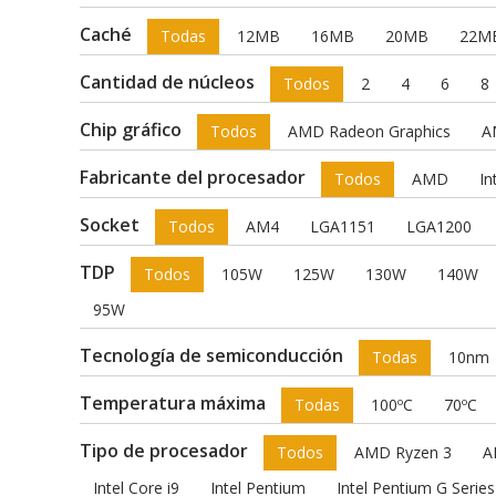
Caché
Todas
12MB
16MB
20MB
22M
Cantidad de núcleos
Todos
2
4
6
8
Chip gráfico
Todos
AMD Radeon Graphics
A
Fabricante del procesador
Todos
AMD
In
Socket
Todos
AM4
LGA1151
LGA1200
TDP
Todos
105W
125W
130W
140W
95W
Tecnología de semiconducción
Todas
10nm
Temperatura máxima
Todas
100ºC
70ºC
Tipo de procesador
Todos
AMD Ryzen 3
A
Intel Core i9
Intel Pentium
Intel Pentium G Series