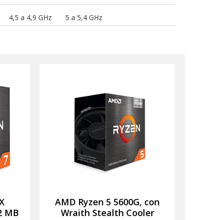
4,5 a 4,9 GHz
5 a 5,4 GHz
X
AMD Ryzen 5 5600G, con
2 MB
Wraith Stealth Cooler