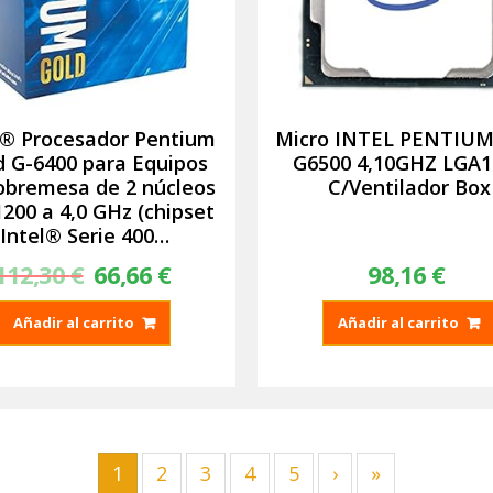
l® Procesador Pentium
Micro INTEL PENTIUM
d G-6400 para Equipos
G6500 4,10GHZ LGA1
obremesa de 2 núcleos
C/Ventilador Box
200 a 4,0 GHz (chipset
Intel® Serie 400…
112,30
€
El
66,66
€
El
98,16
€
precio
precio
original
actual
Añadir al carrito
Añadir al carrito
era:
es:
112,30 €.
66,66 €.
1
2
3
4
5
›
»