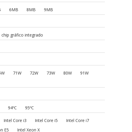
B
6MB
8MB
9MB
n chip gráfico integrado
5W
71W
72W
73W
80W
91W
94ºC
95ºC
Intel Core i3
Intel Core i5
Intel Core i7
on E5
Intel Xeon X