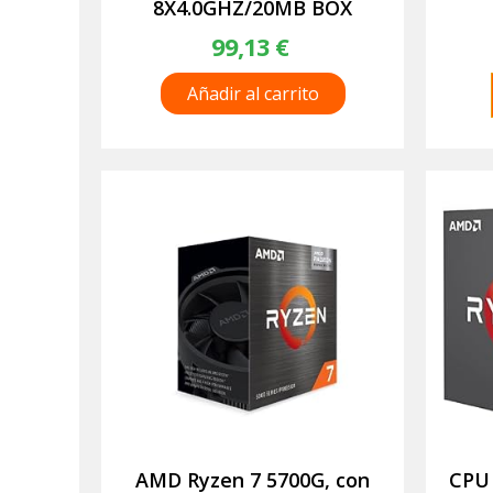
8X4.0GHZ/20MB BOX
99,13
€
Añadir al carrito
AMD Ryzen 7 5700G, con
CPU