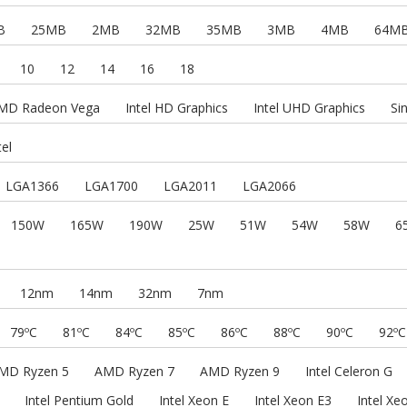
B
25MB
2MB
32MB
35MB
3MB
4MB
64M
10
12
14
16
18
MD Radeon Vega
Intel HD Graphics
Intel UHD Graphics
Si
tel
LGA1366
LGA1700
LGA2011
LGA2066
150W
165W
190W
25W
51W
54W
58W
6
12nm
14nm
32nm
7nm
79ºC
81ºC
84ºC
85ºC
86ºC
88ºC
90ºC
92ºC
MD Ryzen 5
AMD Ryzen 7
AMD Ryzen 9
Intel Celeron G
Intel Pentium Gold
Intel Xeon E
Intel Xeon E3
Intel Xe