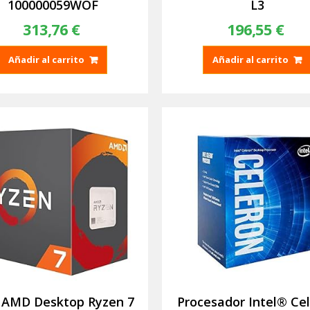
100000059WOF
L3
313,76
€
196,55
€
Añadir al carrito
Añadir al carrito
 AMD Desktop Ryzen 7
Procesador Intel® Ce