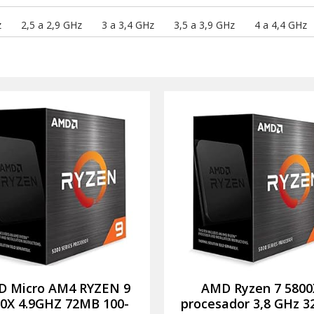
z
2,5 a 2,9 GHz
3 a 3,4 GHz
3,5 a 3,9 GHz
4 a 4,4 GHz
 Micro AM4 RYZEN 9
AMD Ryzen 7 5800
0X 4.9GHZ 72MB 100-
procesador 3,8 GHz 3