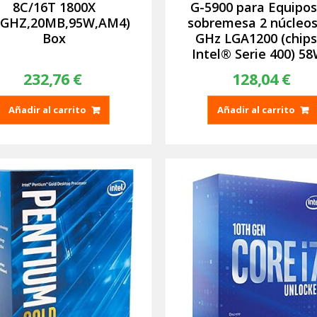
8C/16T 1800X
G-5900 para Equipos
.0GHZ,20MB,95W,AM4)
sobremesa 2 núcleos
Box
GHz LGA1200 (chips
Intel® Serie 400) 5
232,76
€
128,04
€
Añadir al carrito
Añadir al carrito