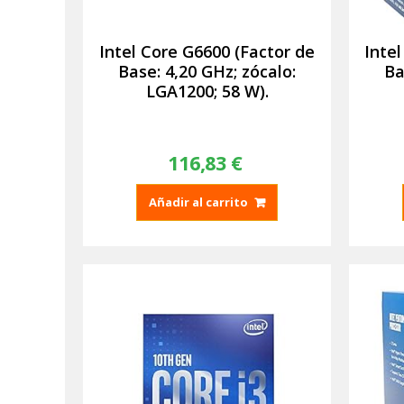
Intel Core G6600 (Factor de
Inte
Base: 4,20 GHz; zócalo:
Ba
LGA1200; 58 W).
116,83
€
Añadir al carrito