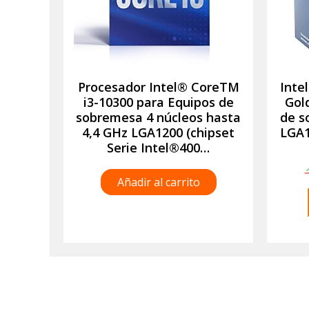
Procesador Intel® CoreTM
Inte
i3-10300 para Equipos de
Gol
sobremesa 4 núcleos hasta
de s
4,4 GHz LGA1200 (chipset
LGA1
Serie Intel®400…
Añadir al carrito