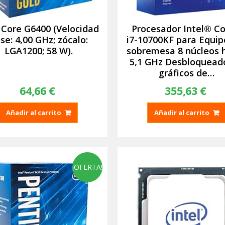
l Core G6400 (Velocidad
Procesador Intel® C
se: 4,00 GHz; zócalo:
i7-10700KF para Equip
LGA1200; 58 W).
sobremesa 8 núcleos 
5,1 GHz Desbloqueado
gráficos de…
64,66
€
355,63
€
Añadir al carrito
Añadir al carrito
¡OFERTA!