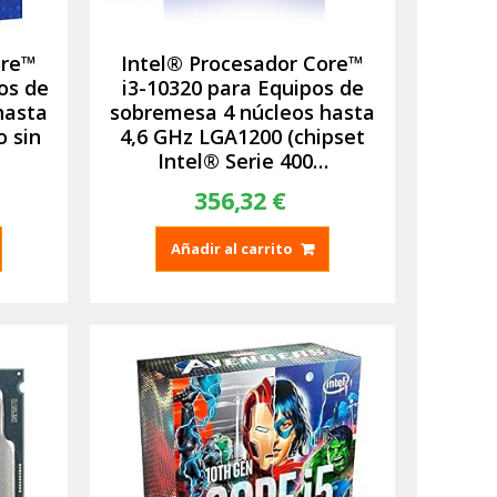
ore™
Intel® Procesador Core™
os de
i3-10320 para Equipos de
hasta
sobremesa 4 núcleos hasta
 sin
4,6 GHz LGA1200 (chipset
Intel® Serie 400…
356,32
€
Añadir al carrito