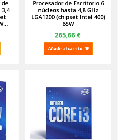
 de
Procesador de Escritorio 6
 3,4
núcleos hasta 4,8 GHz
et
LGA1200 (chipset Intel 400)
8W…
65W
265,66
€
Añadir al carrito