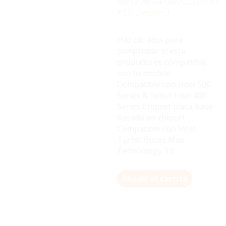
partir de 04/04/2023 03:39
PST-
Detalles
)
Haz clic aquí para
comprobar si este
producto es compatible
con tu modelo
Compatible con Intel 500
Series & Select Intel 400
Series Chipset placa base
basada en chipset
Compatible con Intel
Turbo Boost Max
Technology 3.0
Añadir al carrito