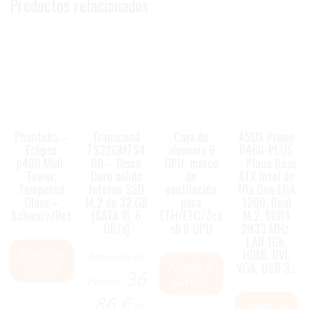
Productos relacionados
Phanteks –
Transcend
Caja de
ASUS Prime
Eclipse
TS32GMTS4
aluminio 6
B460-PLUS
p400 Midi-
00 – Disco
GPU, marco
– Placa Base
Tower,
Duro sólido
de
ATX Intel de
Tempered
Interno SSD
ventilación
10a Gen LGA
Glass –
M.2 de 32 GB
para
1200, Dual
Schwarz/Rot
(SATA III, 6
ETH/ETC/Zca
M.2, DDR4
GB/s)
sh 6 GPU
2933 MHz,
LAN 1Gb,
Añadir al
HDMI, DVI,
Amazon.es
Añadir al
VGA, USB 3…
carrito
36
Precio:
carrito
,86
€
Añadir al
(a