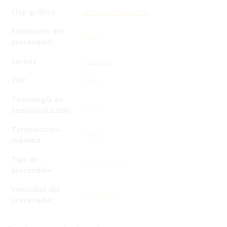
Chip gráfico
Intel UHD Graphics
Fabricante del
Intel
procesador
Socket
LGA1200
TDP
95W
Tecnología de
14nm
semiconducción
Temperatura
100ºC
máxima
Tipo de
Intel Core i7
procesador
Velocidad del
5 a 5,4 GHz
procesador