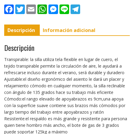
F
T
E
W
M
L
T
a
w
m
h
e
i
e
c
i
a
a
s
n
l
e
t
i
t
s
e
e
b
t
l
s
e
g
Descripción
Información adicional
o
e
A
n
r
o
r
p
g
a
k
p
e
m
r
Descripción
Transpirable: la silla utiliza tela flexible en lugar de cuero, el
tejido transpirable permite la circulación de aire, le ayudará a
refrescarse incluso durante el verano, será durable y duradero
Ajustable:el diseño ergonómico del asiento le dará un placer y
relajamiento cómodo en cualquier momento, la silla reclinable
con ángulo de 135 grados hace su trabajo más eficiente
Cómodo:el rango elevado de apoyabrazos es 9cm,una apoya
con la superficie suave contiene sus brazos más cómodos por
largo tiempo del trabajo entre apoyabrazos y ratón
Resistente:el respaldo es más grande y resistente para persona
quien tiene hombro más ancho, el bote de gas de 3 grados
puede soportar 125kg a máximo