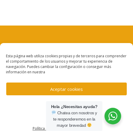
Aviso legal
Esta página web utiliza cookies propias y de terceros para comprender
el comportamiento de los usuarios y mejorar tu experiencia de
Política de privacidad
navegación. Puedes cambiar la configuración o conseguir más
información en nuestra
Política de cookies
Aceptar cookies
Denegar
Hola ¿Necesitas ayuda?
Chatea con nosotros y
Ver preferencias
te responderemos en la
© Copyright 202 · TECLAT.NET
mayor brevedad
Política de cookies
Política de privacidad