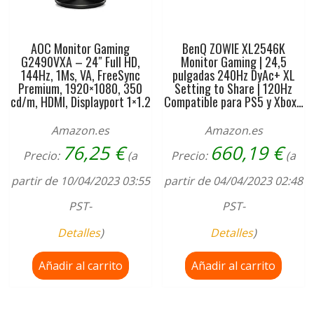
AOC Monitor Gaming
BenQ ZOWIE XL2546K
G2490VXA – 24″ Full HD,
Monitor Gaming | 24,5
144Hz, 1Ms, VA, FreeSync
pulgadas 240Hz DyAc+ XL
Premium, 1920×1080, 350
Setting to Share | 120Hz
cd/m, HDMI, Displayport 1×1.2
Compatible para PS5 y Xbox…
Amazon.es
Amazon.es
76,25
€
660,19
€
Precio:
(a
Precio:
(a
partir de 10/04/2023 03:55
partir de 04/04/2023 02:48
PST-
PST-
Detalles
)
Detalles
)
Añadir al carrito
Añadir al carrito