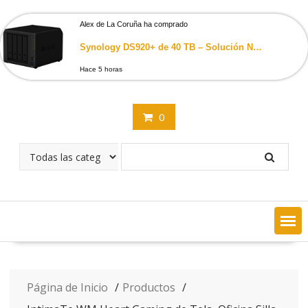
Saltar
contenido
Alex de La Coruña ha comprado
Synology DS920+ de 40 TB – Solución NAS de Escritorio con 4 Unidades de 10 TB Western Digital Red
Hace 5 horas
0
Página de Inicio
Productos