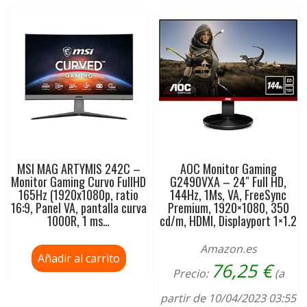
MSI MAG ARTYMIS 242C –
AOC Monitor Gaming
Monitor Gaming Curvo FullHD
G2490VXA – 24″ Full HD,
165Hz (1920x1080p, ratio
144Hz, 1Ms, VA, FreeSync
16:9, Panel VA, pantalla curva
Premium, 1920×1080, 350
1000R, 1 ms…
cd/m, HDMI, Displayport 1×1.2
Amazon.es
Añadir al carrito
76,25
€
Precio:
(a
partir de 10/04/2023 03:55