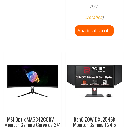
PST-
Detalles
)
Añadir al carrito
MSI Optix MAG342CQRV –
BenQ ZOWIE XL2546K
Monitor Gaming Curvo de 34″
Monitor Gaming | 24,5