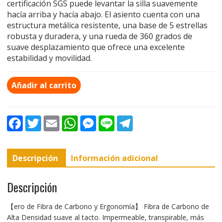
certificación SGS puede levantar la silla suavemente
hacía arriba y hacía abajo. El asiento cuenta con una
estructura metálica resistente, una base de 5 estrellas
robusta y duradera, y una rueda de 360 grados de
suave desplazamiento que ofrece una excelente
estabilidad y movilidad.
Añadir al carrito
F
T
E
W
M
L
T
a
w
m
h
e
i
e
c
i
a
a
s
n
l
e
t
i
t
s
e
e
b
t
l
s
e
g
Descripción
Información adicional
o
e
A
n
r
o
r
p
g
a
k
p
e
m
r
Descripción
【ero de Fibra de Carbono y Ergonomía】 Fibra de Carbono de
Alta Densidad suave al tacto. Impermeable, transpirable, más