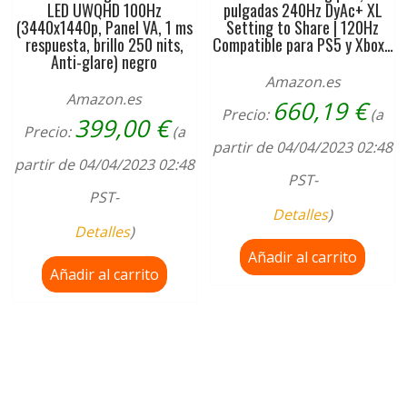
LED UWQHD 100Hz
pulgadas 240Hz DyAc+ XL
(3440x1440p, Panel VA, 1 ms
Setting to Share | 120Hz
respuesta, brillo 250 nits,
Compatible para PS5 y Xbox…
Anti-glare) negro
Amazon.es
Amazon.es
660,19
€
Precio:
(a
399,00
€
Precio:
(a
partir de 04/04/2023 02:48
partir de 04/04/2023 02:48
PST-
PST-
Detalles
)
Detalles
)
Añadir al carrito
Añadir al carrito