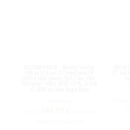
LG 22MK400H-B – Monitor Gaming
MSI OPT
FHD de 55.8 cm (22″) con Panel TN
27″ Full 
(1920 x 1080 píxeles, 16:9, 1 ms, 75Hz,
co
200 cd/m², 600:1, NTSC >72%, D-SUB
x1, HDMI x1) Color Negro Mate
Precio:
Amazon.es
194,99
€
04
Precio:
(a partir de
04/04/2023 02:48 PST-
Deta