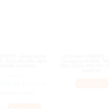
IX G27C5 – Gaming monitor
LG UltraGear 34UM69G-B – 
HD, 165 Hz, Anti-brillo, negro,
34 pulgadas UltraWide, 75Hz
mpatible con consolas
1000:1, 250nit, sRGB 99%, 21
DisplayPort
Amazon.es
570,44
€
Añadir al carrito
(a partir de
/04/2023 02:48 PST-
lles
)
Añadir al carrito