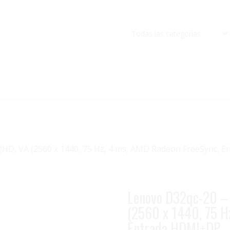
QHD, VA (2560 x 1440, 75 Hz, 4 ms, AMD Radeon FreeSync,
Lenovo D32qc-20 – 
(2560 x 1440, 75 H
Entrada HDMI+DP…