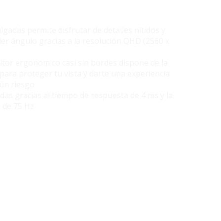
lgadas permite disfrutar de detalles nítidos y
ier ángulo gracias a la resolución QHD (2560 x
itor ergonómico casi sin bordes dispone de la
para proteger tu vista y darte una experiencia
gún riesgo
idas gracias al tiempo de respuesta de 4 ms y la
n de 75 Hz