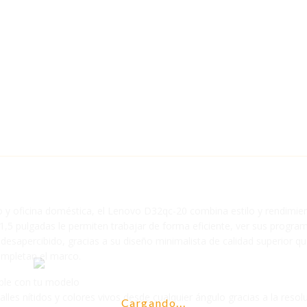
 y oficina doméstica, el Lenovo D32qc-20 combina estilo y rendimient
,5 pulgadas le permiten trabajar de forma eficiente, ver sus programa
sapercibido, gracias a su diseño minimalista de calidad superior que
ompletan el marco.
ible con tu modelo
lles nítidos y colores vivos desde cualquier ángulo gracias a la resol
Cargando...