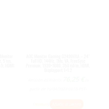
Monitor
AOC Monitor Gaming G2490VXA – 24″
, 5 ms,
Full HD, 144Hz, 1Ms, VA, FreeSync
:9, HDMI;
Premium, 1920×1080, 350 cd/m, HDMI,
Displayport 1×1.2
76,25
€
Amazon.es Precio:
(a
partir de 10/04/2023 03:55 PST-
Detalles
)
Añadir al carrito