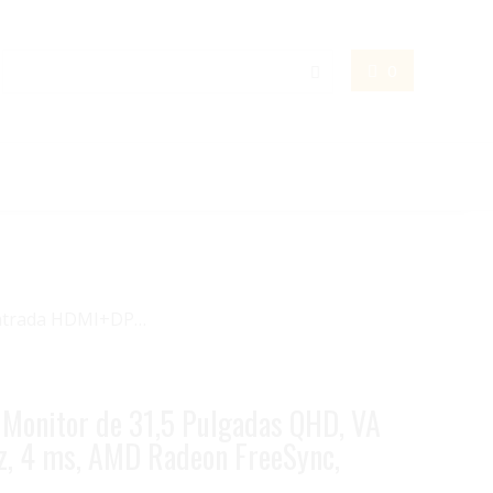
0
 Entrada HDMI+DP…
Monitor de 31,5 Pulgadas QHD, VA
z, 4 ms, AMD Radeon FreeSync,