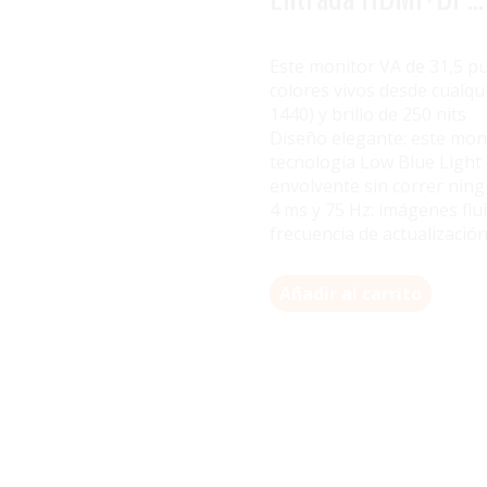
Este monitor VA de 31,5 pu
colores vivos desde cualqu
1440) y brillo de 250 nits
Diseño elegante: este mon
tecnología Low Blue Light 
envolvente sin correr nin
4 ms y 75 Hz: imágenes flu
frecuencia de actualizació
Añadir al carrito