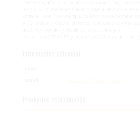
Diseño elegante: este monitor ergonómico casi sin bordes 
4 ms y 75 Hz: imágenes fluidas gracias al tiempo de respu
Entrada HDMI + DP: múltiples puertos que te permiten sat
AMD Radeon FreeSync: el tiempo de latencia de 4 ms optim
artefactos visuales y desalineación de la imagen
Inclinación (-3,5°/21,5°) y altura (1,4/24,7 mm) ajustable
Información adicional
Color
Brand
Visita la Store de Lenovo
Productos relacionados