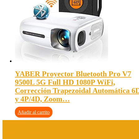
YABER Proyector Bluetooth Pro V7
9500L 5G Full HD 1080P WiFi,
Corrección Trapezoidal Automática 6
y 4P/4D, Zoom…
Añadir al carrito
Aviso legal
Política de privacidad