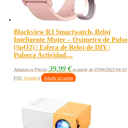
Blackview R3 Smartwatch, Reloj
Inteligente Mujer – Oxímetro de Pulso
(SpO2) | Esfera de Reloj de DIY |
Pulsera Actividad…
39,99
€
Amazon.es Precio:
(a partir de 07/04/2023 04:33
PST-
Detalles
)
Añadir al carrito