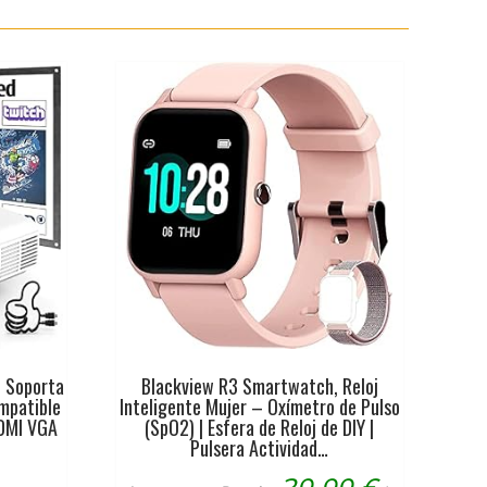
o Soporta
Blackview R3 Smartwatch, Reloj
mpatible
Inteligente Mujer – Oxímetro de Pulso
HDMI VGA
(SpO2) | Esfera de Reloj de DIY |
Pulsera Actividad…