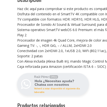
Haz clic aquí para comprobar si este producto es compat
Disfruta del contenido en el SmartTV 4K compatible con Inte
TV compatible con formatos HDR: HDR10, HDR HLG, HDR GiG
Procesador de Sonido AI Sound & Virtual Surround; para d
Sistema operativo SmartTV webOS 6.0 Premium: el más fácil,
Play 2
Procesador de imagen 4k Quad Core, mejora de color avanz
Gaming TV: -, -, HDR GiG, – / ALLM, 2xHDMI 2.0
Conectividad con 2xHDMI 2.0, 1xUSB 2.0, WiFi (802.11ac)
Soporte: 2 patas
Con Alexa incluida (Alexa Built-In); mando Magic Control M
Caja reforzada para Amazon (certificación ISTA 6 – SIO
Raúl Pérez
Offline
Hola ¿Necesitas ayuda?
Chatea con nosotros
Volveré a estar disponible el siguiente dia
laborable
Productos relacionados