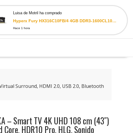
Luisa de Motril ha comprado
0
Hyperx Fury HX316C10FB/4 4GB DDR3-1600CL10 240-Pin DIMM Modulo Negro
Hace 1 hora
rtual Surround, HDMI 2.0, USB 2.0, Bluetooth
A – Smart TV 4K UHD 108 cm (43″)
d Core, HDR10 Pro, HLG, Sonido