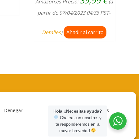
39,99
€
Amazon.es Precio:
(a
partir de 07/04/2023 04:33 PST-
Detalles
)
Añadir al carrito
Denegar
Ver preferencias
Hola ¿Necesitas ayuda?
Chatea con nosotros y
te responderemos en la
© Copyright 202 · TECLAT.NET
mayor brevedad