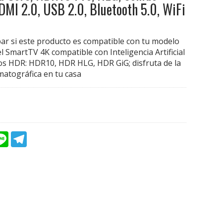
DMI 2.0, USB 2.0, Bluetooth 5.0, WiFi
bar si este producto es compatible con tu modelo
l SmartTV 4K compatible con Inteligencia Artificial
s HDR: HDR10, HDR HLG, HDR GiG; disfruta de la
matográfica en tu casa
L
T
i
e
n
l
e
e
g
r
a
m