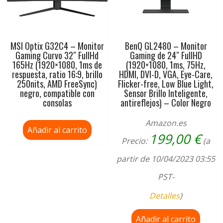
MSI Optix G32C4 – Monitor
BenQ GL2480 – Monitor
Gaming Curvo 32″ FullHd
Gaming de 24″ FullHD
165Hz (1920×1080, 1ms de
(1920×1080, 1ms, 75Hz,
respuesta, ratio 16:9, brillo
HDMI, DVI-D, VGA, Eye-Care,
250nits, AMD FreeSync)
Flicker-free, Low Blue Light,
negro, compatible con
Sensor Brillo Inteligente,
consolas
antireflejos) – Color Negro
Amazon.es
Añadir al carrito
199,00
€
Precio:
(a
partir de 10/04/2023 03:55
PST-
Detalles
)
Añadir al carrito