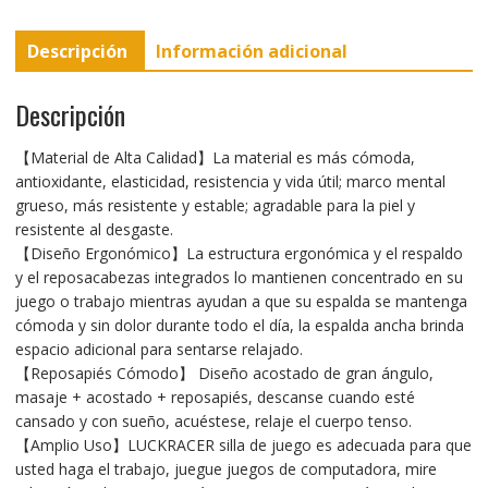
c
i
a
a
s
n
l
e
t
i
t
s
e
e
b
t
l
s
e
g
Descripción
Información adicional
o
e
A
n
r
o
r
p
g
a
k
p
e
m
r
Descripción
【Material de Alta Calidad】La material es más cómoda,
antioxidante, elasticidad, resistencia y vida útil; marco mental
grueso, más resistente y estable; agradable para la piel y
resistente al desgaste.
【Diseño Ergonómico】La estructura ergonómica y el respaldo
y el reposacabezas integrados lo mantienen concentrado en su
juego o trabajo mientras ayudan a que su espalda se mantenga
cómoda y sin dolor durante todo el día, la espalda ancha brinda
espacio adicional para sentarse relajado.
【Reposapiés Cómodo】 Diseño acostado de gran ángulo,
masaje + acostado + reposapiés, descanse cuando esté
cansado y con sueño, acuéstese, relaje el cuerpo tenso.
【Amplio Uso】LUCKRACER silla de juego es adecuada para que
usted haga el trabajo, juegue juegos de computadora, mire