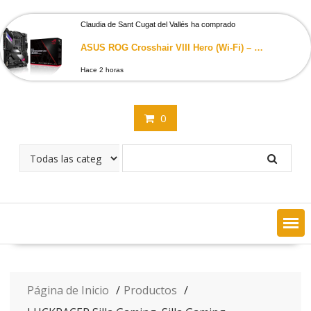
Saltar
contenido
Claudia de Sant Cugat del Vallés ha comprado
ASUS ROG Crosshair VIII Hero (Wi-Fi) – Placa base de gaming ATX AMD X570 con PCIe 4.0, Wi-Fi 6 (802.11ax) integrado, LAN…
Hace 2 horas
0
Página de Inicio
Productos