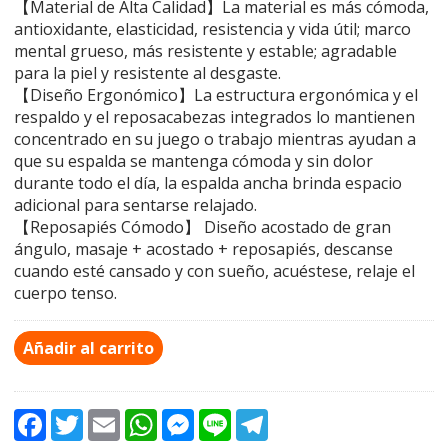
【Material de Alta Calidad】La material es más cómoda,
antioxidante, elasticidad, resistencia y vida útil; marco
mental grueso, más resistente y estable; agradable
para la piel y resistente al desgaste.
【Diseño Ergonómico】La estructura ergonómica y el
respaldo y el reposacabezas integrados lo mantienen
concentrado en su juego o trabajo mientras ayudan a
que su espalda se mantenga cómoda y sin dolor
durante todo el día, la espalda ancha brinda espacio
adicional para sentarse relajado.
【Reposapiés Cómodo】 Diseño acostado de gran
ángulo, masaje + acostado + reposapiés, descanse
cuando esté cansado y con sueño, acuéstese, relaje el
cuerpo tenso.
Añadir al carrito
F
T
E
W
M
L
T
a
w
m
h
e
i
e