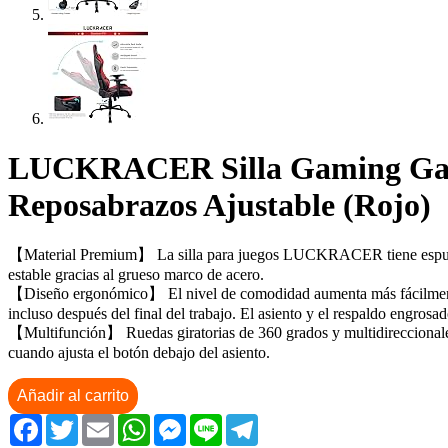
LUCKRACER Silla Gaming Gamer
Reposabrazos Ajustable (Rojo)
【Material Premium】 La silla para juegos LUCKRACER tiene espuma con
estable gracias al grueso marco de acero.
【Diseño ergonómico】 El nivel de comodidad aumenta más fácilmente m
incluso después del final del trabajo. El asiento y el respaldo engrosado
【Multifunción】 Ruedas giratorias de 360 grados y multidireccionales,
cuando ajusta el botón debajo del asiento.
Añadir al carrito
Facebook
Twitter
Email
WhatsApp
Messenger
Line
Telegram