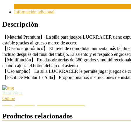
Descripción
Información adicional
Descripción
【Material Premium】 La silla para juegos LUCKRACER tiene espuma con
estable gracias al grueso marco de acero.
【Diseño ergonómico】 El nivel de comodidad aumenta más fácilmente m
incluso después del final del trabajo. El asiento y el respaldo engrosado
【Multifunción】 Ruedas giratorias de 360 grados y multidireccionales,
cuando ajusta el botón debajo del asiento.
【Uso amplio】 La silla LUCKRACER le permite jugar juegos de comput
【Fácil De Montar La Silla】 Proporcionamos instrucciones de instalac
Raúl Pérez
Online
Hola ¿Necesitas ayuda? Chatea con nosotros
Productos relacionados