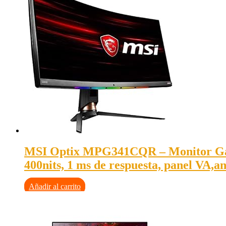
MSI Optix MPG341CQR – Monitor Gami
400nits, 1 ms de respuesta, panel VA,a
Añadir al carrito