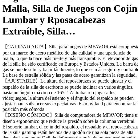
Malla, Silla de Juegos con Cojín
Lumbar y Rposacabezas
Extraíble, Silla…
【CALIDAD ALTA】Silla para juegos de MFAVOR está compuest
por un marco de acero metálico de alta calidad y una apariencia de
malla, lo que la hace más fuerte y más transpirable. El elevador de gas
de la silla ha sido certificado en Europa y Estados Unidos. La barra d
gas se puede subir y bajar fácilmente, lo que es más seguro y confiabl
La base de estrella sólida y las patas de acero garantizan la seguridad.
【AJUSTABLE】La altura del reposabrazos se puede ajustar y el
respaldo de la silla de escritorio se puede inclinar en varios ángulos,
hasta un ángulo máximo de 165 °. Al trabajar o jugar a los
videojuegos, la altura del asiento y el ángulo del respaldo se pueden
ajustar para satisfacer sus expectativas. Es muy fácil para encontrar la
posición más cómoda.
【DISEÑO CÓMODO】Silla de computadora de MFAVOR tiene u
diseño ergonómico que reduce la presión sobre la columna vertebral.
El soporte lumbar, el cojín del respaldo, el respaldo y el reposacabeza
de la silla gaming están hechos de algodón de una sola pieza de alta
densidad, que no es fácil de deformar después de un uso prolongado.