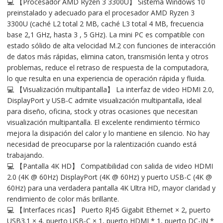
💻 【Procesador AMD Ryzen 3 3300U】 Sistema Windows 10
preinstalado y adecuado para el procesador AMD Ryzen 3
3300U (caché L2 total 2 MB, caché L3 total 4 MB, frecuencia
base 2,1 GHz, hasta 3 , 5 GHz). La mini PC es compatible con
estado sólido de alta velocidad M.2 con funciones de interacción
de datos más rápidas, elimina caton, transmisión lenta y otros
problemas, reduce el retraso de respuesta de la computadora,
lo que resulta en una experiencia de operación rápida y fluida.
💻 【Visualización multipantalla】 La interfaz de video HDMI 2.0,
DisplayPort y USB-C admite visualización multipantalla, ideal
para diseño, oficina, stock y otras ocasiones que necesitan
visualización multipantalla. El excelente rendimiento térmico
mejora la disipación del calor y lo mantiene en silencio. No hay
necesidad de preocuparse por la ralentización cuando está
trabajando.
💻 【Pantalla 4K HD】 Compatibilidad con salida de video HDMI
2.0 (4K @ 60Hz) DisplayPort (4K @ 60Hz) y puerto USB-C (4K @
60Hz) para una verdadera pantalla 4K Ultra HD, mayor claridad y
rendimiento de color más brillante.
💻 【Interfaces ricas】 Puerto RJ45 Gigabit Ethernet × 2, puerto
USB3.1 × 4, puerto USB-C × 1, puerto HDMI * 1, puerto DC-IN *