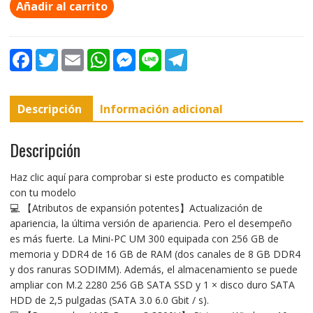
Añadir al carrito
F
T
E
W
M
L
T
a
w
m
h
e
i
e
c
i
a
a
s
n
l
e
t
i
t
s
e
e
b
t
l
s
e
g
Descripción
Información adicional
o
e
A
n
r
o
r
p
g
a
k
p
e
m
r
Descripción
Haz clic aquí para comprobar si este producto es compatible
con tu modelo
💻 【Atributos de expansión potentes】Actualización de
apariencia, la última versión de apariencia. Pero el desempeño
es más fuerte. La Mini-PC UM 300 equipada con 256 GB de
memoria y DDR4 de 16 GB de RAM (dos canales de 8 GB DDR4
y dos ranuras SODIMM). Además, el almacenamiento se puede
ampliar con M.2 2280 256 GB SATA SSD y 1 × disco duro SATA
HDD de 2,5 pulgadas (SATA 3.0 6.0 Gbit / s).