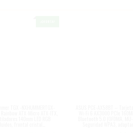
¡OFERTA!
mmer TGX -NXHUMMERTGX-
ASUS PCE-AX58BT – Tarjeta
 Rainbow ATX-Micro ATX-ITX,
Wi-Fi 6 AX3000 PCIe 160M
tiladores 140mm LED RGB
Bluetooth 5.0 (OFDMA, MU
luidos, frontal cristal…
Seguridad WPA3, adapta