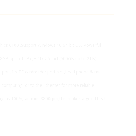
phics 6100 .Support Windows 10 64-bit OS, Powerful
GB up to 1TB) ,HDD 2.5 Inch(500GB up to 2TB)-
t port,1 x TF cardreader port slot,head phone & mic
computing, or to the Ethernet for more reliable
ge is 100%,fan runs 3800rpm,this makes a good heat