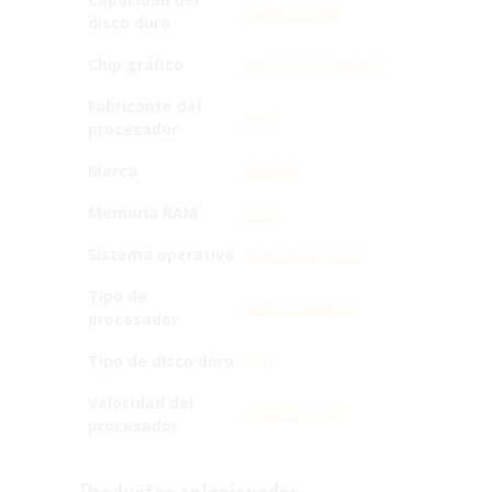
120 a 319 GB
disco duro
Chip gráfico
Intel UHD Graphics
Fabricante del
Intel
procesador
Marca
Beelink
Memoria RAM
8 GB
Sistema operativo
Windows 10 Pro
Tipo de
Intel Celeron N
procesador
Tipo de disco duro
SSD
Velocidad del
2,5GHz y más
procesador
Productos relacionados