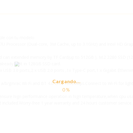
ible con tu modelo
257U Processor (Dual-core, 3M Cache, up to 3.1GHz) and Intel HD Gra
an extended memory by TF Card(up to 512GB ), M.2 2280 SSD (128
lready bulit in 128GB SSD card.
 USB 3.0 ports,2 x USB 2.0 ports ,1x Type-C port,1 x Gigabit Etherne
Cargando...
/b/g/n/ac Wi-Fi and BT 4.0 LAN 1000Mbps.Connect to Wi-Fi for light 
sure hign performance operation in hign temperature,when cpu usa
et included.Worry-free 1 year warranty and 24 hours customer service.