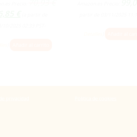
El
70,93
€
99,
n.es Precio:
Amazon.es Precio:
precio
El
6,85
€
original
(a partir de
partir de 03/11/2025 11:
precio
era:
actual
/10/2025 02:33 PST-
70,93 €.
es:
Detalles
)
Añadir al car
66,85 €.
lles
)
Añadir al carrito
 de privacidad
Política de cookies