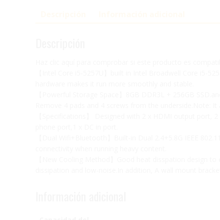
Descripción
Información adicional
Descripción
Haz clic aquí para comprobar si este producto es compat
【Intel Core i5-5257U】built in Intel Broadwell Core i5-5
hardware makes it run more smoothly and stable.
【Powerful Storage Space】8GB DDR3L + 256GB SSD.and c
Remove 4 pads and 4 screws from the underside.Note: It a
【Specifications】 Designed with 2 x HDMI output port, 2 x
phone port,1 x DC in port.
【Dual Wifi+Bluetooth】Built-in Dual 2.4+5.8G IEEE 802.11a
connectivity when running heavy content.
【New Cooling Method】Good heat disspation design to en
dissipation and low-noise.In addition, A wall mount brack
Información adicional
Capacidad del