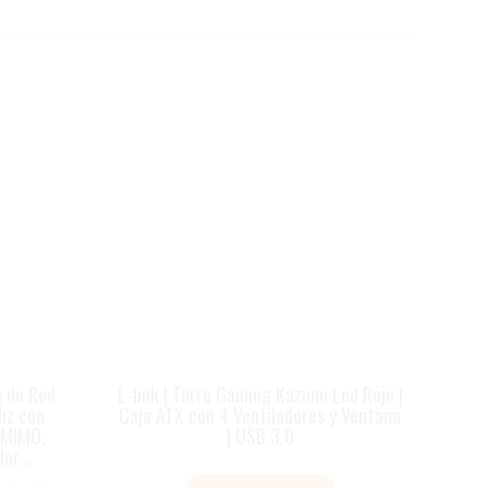
 de Red
L-link | Torre Gaming Kazumi Led Rojo |
hz con
Caja ATX con 4 Ventiladores y Ventana
-MIMO,
| USB 3.0
dor…