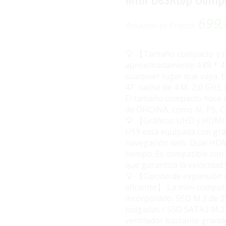
699
Amazon.es Precio:
💡 【Tamaño compacto y re
aproximadamente 4.88 * 4.4
cualquier lugar que vaya. 
4T, caché de 4 M, 2,0 GHz,
El tamaño compacto hace q
de OFICINA, como AI, PS, C
💡 【Gráficos UHD y HDMI d
U59 está equipada con grá
navegación web. Dual HDMI
tiempo. Es compatible con 8
que garantiza la velocidad 
💡 【Opción de expansión d
eficiente】 La mini comput
incorporado, SSD M.2 de 
pulgadas / SSD SATA3 M.2 
ventilador bastante grand