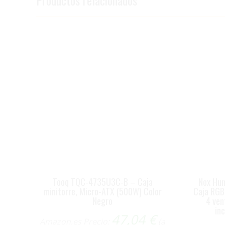
Tooq TQC-4735U3C-B – Caja
Nox Hu
minitorre, Micro-ATX (500W) Color
Caja RGB
Negro
4 ven
inc
47,04
€
Amazon.es Precio:
(a