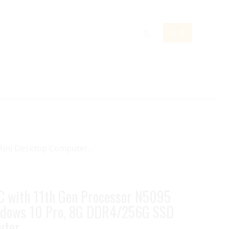
0
 Mini Desktop Computer…
C with 11th Gen Processor N5095
indows 10 Pro, 8G DDR4/256G SSD
uter…