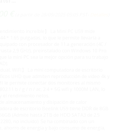
,00
€
(a partir de 28/09/2025 05:05 PST-
Detalles
)
ndimiento increíble】 La Mini PC U59 mide
4 * 1.65 pulgadas, lo que le permite llevarla a
Equipado con procesador de 11.a generación (4C /
 hasta 2,9 GHz), preinstalado con Windows 10 Pro.
ue la mini PC sea la mejor opción para su trabajo
AD).
ual, WIFI】 La mini computadora de escritorio
ficos UHD que admiten reproducción de video 4k y
 le permite conectar dos monitores al mismo
02.11 b / g / n / ac, 2.4 + 5G wifi y 1000M LAN, lo
y el rendimiento netos.
e almacenamiento y disipación de calor
adora de escritorio Beelink U59 tiene DDR de 8GB
256GB (Admite hasta 2TB de HDD SATA3 de 2.5
2280, no incluido). Se ha combinado con un
e, ahorro de energía y bajo consumo de energía,