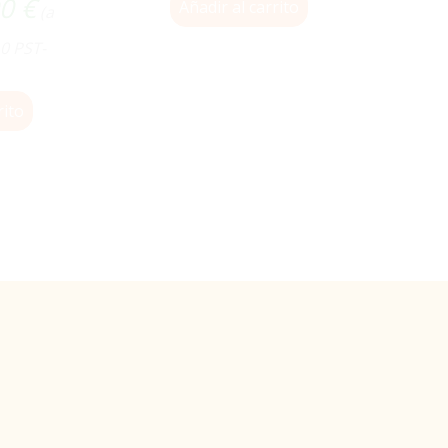
00
€
Añadir al carrito
(a
10 PST-
rito