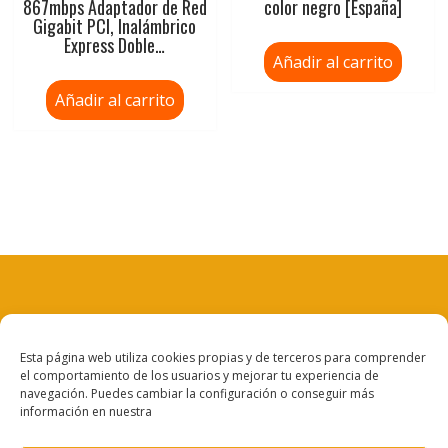
867mbps Adaptador de Red
color negro [España]
Gigabit PCI, Inalámbrico
Express Doble…
Añadir al carrito
Añadir al carrito
Aviso legal
Esta página web utiliza cookies propias y de terceros para comprender
el comportamiento de los usuarios y mejorar tu experiencia de
Política de privacidad
navegación. Puedes cambiar la configuración o conseguir más
información en nuestra