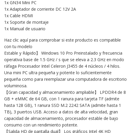
1x GN34 Mini PC
1x Adaptador de corriente DC 12V 2A
1x Cable HDMI
1x Soporte de montaje
1x Manual de usuario
Haz clic aquí para comprobar si este producto es compatible
con tu modelo
Estable y Rápido】 Windows 10 Pro Preinstalado y frecuencia
operativa base de 1.5 GHz / s que se eleva a 2.3 GHz en modo
ráfaga Procesador Intel Celeron J3455 de 4 núcleos / 4 hilos.
Una mini PC ultra pequeña y potente lo suficientemente
pequeña como para reemplazar una computadora de escritorio
voluminosa.
【Gran capacidad y almacenamiento ampliable】 LPDDR4 de 8
GB + eMMC de 64 GB, con 1 ranura para tarjeta TF (admite
hasta 128 GB), 1 ranura SSD M.2 2242 SATA (admite hasta 1
TB), 3 puertos USB. Acceso a datos de alta velocidad, gran
capacidad de almacenamiento, procesador estable de bajo
consumo con un rendimiento potente.
【Salida HD de pantalla dual】 Los gráficos Intel 4K HD