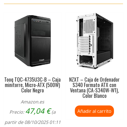
Tooq TQC-4735U3C-B – Caja
NZXT – Caja de Ordenador
minitorre, Micro-ATX (500W)
S340 Formato ATX con
Color Negro
Ventana (CA-S340W-W1),
Color Blanco
Amazon.es
47,04
€
Añadir al carrito
Precio:
(a
partir de 08/10/2025 01:11