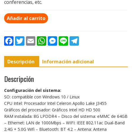
conferencias, etc.
Añadir al carrito
F
T
E
W
M
L
T
a
w
m
h
e
i
e
c
i
a
a
s
n
l
e
t
i
t
s
e
e
b
t
l
s
e
g
Descripción
Información adicional
o
e
A
n
r
o
r
p
g
a
k
p
e
m
r
Descripción
Configuración del sistema:
SO: compatible con Windows 10 / Linux
CPU Intel: Procesador Intel Celeron Apollo Lake J3455
Gráficos del procesador: Gráficos Intel HD HD 500
RAM instalada: 8G LPDDR4 – Disco del sistema: eMMC de 64GB
– Ethernet: LAN de 1000Mbps – WIFI: IEEE 802.11ac Dual-Band
2.4G + 5.0G Wifi – Bluetooth: BT 4.2 – Antena: Antena