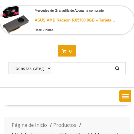
Saltar
contenido
Mercedes de Granadilla de Abona ha comprado
ASUS AMD Radeon RX5700 8GB – Tarjeta Grafica de 8 GB, GDDR6, Arquitectura RDNA, Proceso de 7nm, Juego a 1440p, Software…
Hace 3 horas
0
Página de Inicio
Productos