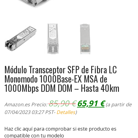
Módulo Transceptor SFP de Fibra LC
Monomodo 1000Base-EX MSA de
1000Mbps DDM DOM – Hasta 40km
El
El
85,90
€
65,91
€
Amazon.es Precio:
(a partir de
precio
precio
07/04/2023 03:27 PST-
Detalles
)
original
actual
era:
es:
85,90 €.
65,91 €.
Haz clic aquí para comprobar si este producto es
compatible con tu modelo