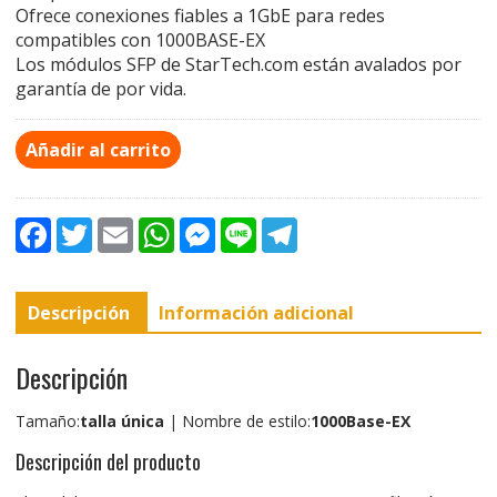
Ofrece conexiones fiables a 1GbE para redes
compatibles con 1000BASE-EX
Los módulos SFP de StarTech.com están avalados por
garantía de por vida.
Añadir al carrito
F
T
E
W
M
L
T
a
w
m
h
e
i
e
c
i
a
a
s
n
l
e
t
i
t
s
e
e
b
t
l
s
e
g
Descripción
Información adicional
o
e
A
n
r
o
r
p
g
a
k
p
e
m
r
Descripción
Tamaño:
talla única
| Nombre de estilo:
1000Base-EX
Descripción del producto