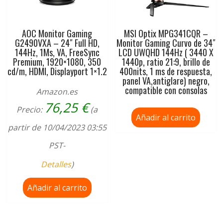
AOC Monitor Gaming
MSI Optix MPG341CQR –
G2490VXA – 24″ Full HD,
Monitor Gaming Curvo de 34″
144Hz, 1Ms, VA, FreeSync
LCD UWQHD 144Hz ( 3440 X
Premium, 1920×1080, 350
1440p, ratio 21:9, brillo de
cd/m, HDMI, Displayport 1×1.2
400nits, 1 ms de respuesta,
panel VA,antiglare) negro,
compatible con consolas
Amazon.es
76,25
€
Precio:
(a
Añadir al carrito
partir de 10/04/2023 03:55
PST-
Detalles
)
Añadir al carrito