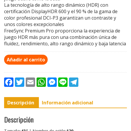
La tecnología de alto rango dinámico (HDR) con
certificación DisplayHDR 600 y el 90 % de la gama de
color profesional DCI-P3 garantizan un contraste y
unos colores excepcionales
FreeSync Premium Pro proporciona la experiencia de
juego HDR más pura con una combinación única de
fluidez, rendimiento, alto rango dinámico y baja latencia
Añadir al carrito
F
T
E
W
M
L
T
a
w
m
h
e
i
e
c
i
a
a
s
n
l
e
t
i
t
s
e
e
b
t
l
s
e
g
Descripción
Información adicional
o
e
A
n
r
o
r
p
g
a
k
p
e
m
r
Descripción
Tamaño:
43″
| Nombre de estilo:
120