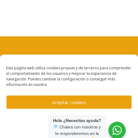
Aviso legal
Esta página web utiliza cookies propias y de terceros para comprender
el comportamiento de los usuarios y mejorar tu experiencia de
Política de privacidad
navegación. Puedes cambiar la configuración o conseguir más
información en nuestra
Política de cookies
Aceptar cookies
Denegar
Hola ¿Necesitas ayuda?
Chatea con nosotros y
Ver preferencias
te responderemos en la