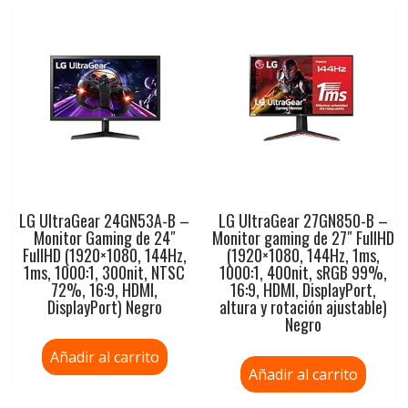
LG UltraGear 24GN53A-B –
LG UltraGear 27GN850-B –
Monitor Gaming de 24″
Monitor gaming de 27″ FullHD
FullHD (1920×1080, 144Hz,
(1920×1080, 144Hz, 1ms,
1ms, 1000:1, 300nit, NTSC
1000:1, 400nit, sRGB 99%,
72%, 16:9, HDMI,
16:9, HDMI, DisplayPort,
DisplayPort) Negro
altura y rotación ajustable)
Negro
Añadir al carrito
Añadir al carrito