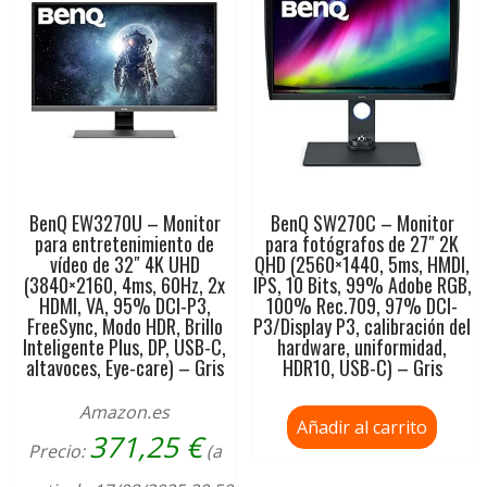
BenQ EW3270U – Monitor
BenQ SW270C – Monitor
para entretenimiento de
para fotógrafos de 27″ 2K
vídeo de 32″ 4K UHD
QHD (2560×1440, 5ms, HMDI,
(3840×2160, 4ms, 60Hz, 2x
IPS, 10 Bits, 99% Adobe RGB,
HDMI, VA, 95% DCI-P3,
100% Rec.709, 97% DCI-
FreeSync, Modo HDR, Brillo
P3/Display P3, calibración del
Inteligente Plus, DP, USB-C,
hardware, uniformidad,
altavoces, Eye-care) – Gris
HDR10, USB-C) – Gris
Amazon.es
Añadir al carrito
371,25
€
Precio:
(a