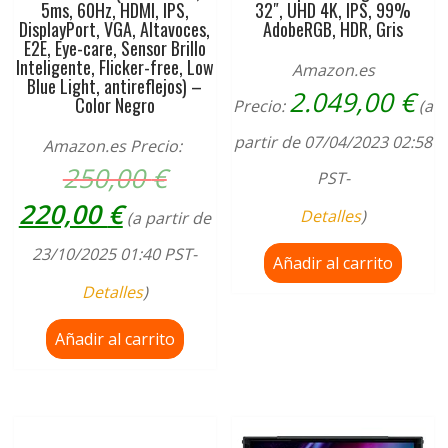
5ms, 60Hz, HDMI, IPS,
32″, UHD 4K, IPS, 99%
DisplayPort, VGA, Altavoces,
AdobeRGB, HDR, Gris
E2E, Eye-care, Sensor Brillo
Inteligente, Flicker-free, Low
Amazon.es
Blue Light, antireflejos) –
2.049,00
€
Color Negro
Precio:
(a
partir de 07/04/2023 02:58
Amazon.es Precio:
El
250,00
€
PST-
precio
El
220,00
€
original
Detalles
)
(a partir de
precio
era:
actual
23/10/2025 01:40 PST-
250,00 €.
Añadir al carrito
es:
Detalles
)
220,00 €.
Añadir al carrito