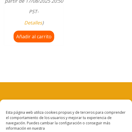
partir de 17/08/2025 20:50
PST-
Detalles
)
Añadir al carrito
Aviso legal
Esta página web utiliza cookies propias y de terceros para comprender
el comportamiento de los usuarios y mejorar tu experiencia de
Política de privacidad
navegación. Puedes cambiar la configuración o conseguir más
información en nuestra