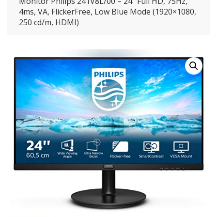
Monitor Philips 241V8L/00 – 24″ Full HD, 75Hz,
4ms, VA, FlickerFree, Low Blue Mode (1920×1080,
250 cd/m, HDMI)