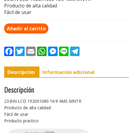
Producto de alta calidad
Fácil de usar
Añadir al carrito
F
T
E
W
M
L
T
a
w
m
h
e
i
e
c
i
a
a
s
n
l
e
t
i
t
s
e
e
b
t
l
s
e
g
Descripción
Información adicional
o
e
A
n
r
o
r
p
g
a
k
p
e
m
r
Descripción
23.8IN LCD 1920X1080 16:9 4MS MNTR
Producto de alta calidad
Fácil de usar
Producto practico