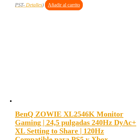
PST-
Detalles
)
Añadir al carrito
BenQ ZOWIE XL2546K Monitor
Gaming | 24,5 pulgadas 240Hz DyAc+
XL Setting to Share | 120Hz
Compatible para PS5 y Xbox…