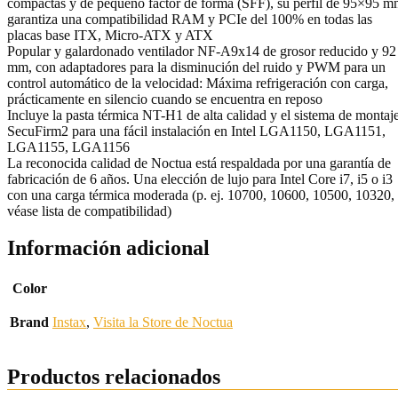
compactas y de pequeño factor de forma (SFF), su perfil de 95×95 
garantiza una compatibilidad RAM y PCIe del 100% en todas las
placas base ITX, Micro-ATX y ATX
Popular y galardonado ventilador NF-A9x14 de grosor reducido y 92
mm, con adaptadores para la disminución del ruido y PWM para un
control automático de la velocidad: Máxima refrigeración con carga,
prácticamente en silencio cuando se encuentra en reposo
Incluye la pasta térmica NT-H1 de alta calidad y el sistema de montaj
SecuFirm2 para una fácil instalación en Intel LGA1150, LGA1151,
LGA1155, LGA1156
La reconocida calidad de Noctua está respaldada por una garantía de
fabricación de 6 años. Una elección de lujo para Intel Core i7, i5 o i3
con una carga térmica moderada (p. ej. 10700, 10600, 10500, 10320,
véase lista de compatibilidad)
Información adicional
Color
Brand
Instax
,
Visita la Store de Noctua
Productos relacionados