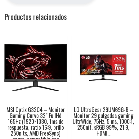
Productos relacionados
MSI Optix G32C4 – Monitor
LG UltraGear 29UM69G-B –
Gaming Curvo 32″ FullHd
Monitor 29 pulgadas gaming
165Hz (1920×1080, 1ms de
UltrWide, 75Hz, 5 ms, 1000:1,
respuesta, ratio 16:9, brillo
250nit, sRGB 99%, 21:9,
250nits, AMD FreeSync)
HDMI…
negro, compatible con