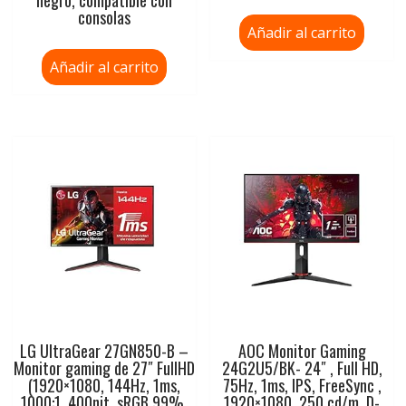
consolas
Añadir al carrito
Añadir al carrito
LG UltraGear 27GN850-B –
AOC Monitor Gaming
Monitor gaming de 27″ FullHD
24G2U5/BK- 24″ , Full HD,
(1920×1080, 144Hz, 1ms,
75Hz, 1ms, IPS, FreeSync ,
1000:1, 400nit, sRGB 99%,
1920×1080, 250 cd/m, D-