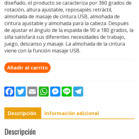
diseñado, el producto se caracteriza por 360 grados de
rotación, altura ajustable, reposapiés retráctil,
almohada de masaje de cintura USB, almohada de
cintura ajustable y almohada para la cabeza. Después
de ajustar el ángulo de la espalda de 90 a 180 grados, la
silla satisfará sus diferentes necesidades de trabajo,
juego, descanso y masaje. La almohada de la cintura
viene con la función masaje USB.
Añadir al carrito
F
T
E
W
M
L
T
a
w
m
h
e
i
e
c
i
a
a
s
n
l
e
t
i
t
s
e
e
b
t
l
s
e
g
Descripción
Información adicional
o
e
A
n
r
o
r
p
g
a
k
p
e
m
r
Descripción