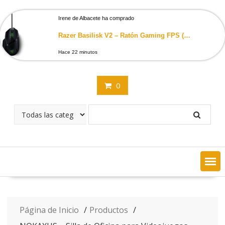
Saltar
contenido
Irene de Albacete ha comprado
Razer Basilisk V2 – Ratón Gaming FPS (con nuevo Sensor Óptico Focus+ de 20000 DPI, 5G, Interruptor dpi Extraíble y Rueda…
Hace 22 minutos
0
Página de Inicio
Productos