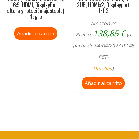
16:9, HDMI, DisplayPort,
SUB, HDMIx2, Displayport
altura y rotación ajustable)
1×1.2
Negro
Amazon.es
138,85
€
Añadir al carrito
Precio:
(a
partir de 04/04/2023 02:48
PST-
Detalles
)
Añadir al carrito